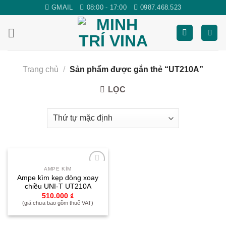
Skip
GMAIL
08:00 - 17:00
0987.468.523
to
content
Trang chủ
/
Sản phẩm được gắn thẻ “UT210A”
LỌC
AMPE KÌM
Yêu
Ampe kìm kẹp dòng xoay
thích
chiều UNI-T UT210A
510.000
₫
(giá chưa bao gồm thuế VAT)