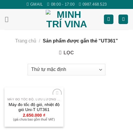
Skip
GMAIL
08:00 - 17:00
0987.468.523
to
content
Trang chủ
/
Sản phẩm được gắn thẻ “UT361”
LỌC
MÁY ĐO TỐC ĐỘ, LƯU LƯỢNG GIÓ
Yêu
Máy đo tốc độ gió, nhiệt độ
thích
gió Uni-T UT361
2.650.000
₫
(giá chưa bao gồm thuế VAT)