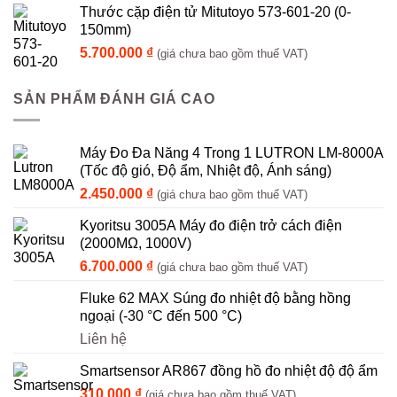
Thước cặp điện tử Mitutoyo 573-601-20 (0-
150mm)
5.700.000
₫
(giá chưa bao gồm thuế VAT)
SẢN PHẨM ĐÁNH GIÁ CAO
Máy Đo Đa Năng 4 Trong 1 LUTRON LM-8000A
(Tốc độ gió, Độ ẩm, Nhiệt độ, Ánh sáng)
2.450.000
₫
(giá chưa bao gồm thuế VAT)
Kyoritsu 3005A Máy đo điện trở cách điện
(2000MΩ, 1000V)
6.700.000
₫
(giá chưa bao gồm thuế VAT)
Fluke 62 MAX Súng đo nhiệt độ bằng hồng
ngoại (-30 °C đến 500 °C)
Liên hệ
Smartsensor AR867 đồng hồ đo nhiệt độ độ ẩm
310.000
₫
(giá chưa bao gồm thuế VAT)