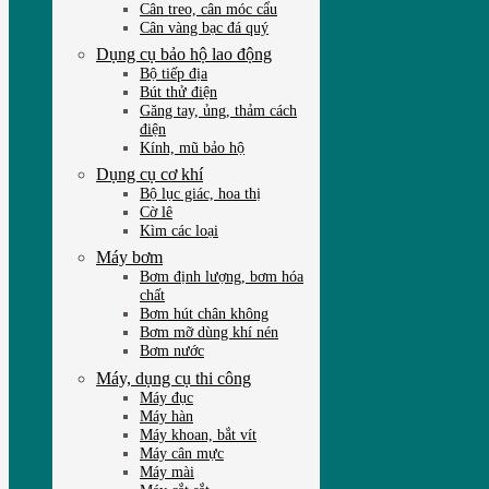
Cân treo, cân móc cẩu
Cân vàng bạc đá quý
Dụng cụ bảo hộ lao động
Bộ tiếp địa
Bút thử điện
Găng tay, ủng, thảm cách
điện
Kính, mũ bảo hộ
Dụng cụ cơ khí
Bộ lục giác, hoa thị
Cờ lê
Kìm các loại
Máy bơm
Bơm định lượng, bơm hóa
chất
Bơm hút chân không
Bơm mỡ dùng khí nén
Bơm nước
Máy, dụng cụ thi công
Máy đục
Máy hàn
Máy khoan, bắt vít
Máy cân mực
Máy mài