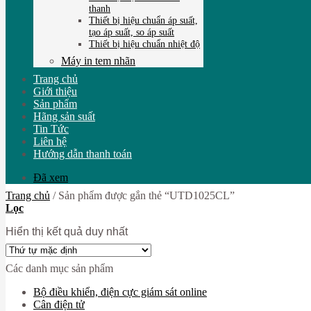
thanh
Thiết bị hiệu chuẩn áp suất,
tạo áp suất, so áp suất
Thiết bị hiệu chuẩn nhiệt độ
Máy in tem nhãn
Trang chủ
Giới thiệu
Sản phẩm
Hãng sản suất
Tin Tức
Liên hệ
Hướng dẫn thanh toán
Đã xem
Trang chủ
/
Sản phẩm được gắn thẻ “UTD1025CL”
Lọc
Hiển thị kết quả duy nhất
Các danh mục sản phẩm
Bộ điều khiển, điện cực giám sát online
Cân điện tử