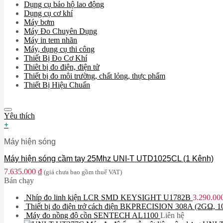
Dụng cụ bảo hộ lao động
Dụng cụ cơ khí
Máy bơm
Máy Đo Chuyên Dụng
Máy in tem nhãn
Máy, dụng cụ thi công
Thiết Bị Đo Cơ Khí
Thiêt bị đo điện, điện tử
Thiết bị đo môi trường, chất lỏng, thực phẩm
Thiết Bị Hiệu Chuẩn
Yêu thích
+
Máy hiện sóng
Máy hiện sóng cầm tay 25Mhz UNI-T UTD1025CL (1 Kênh)
7.635.000
₫
(giá chưa bao gồm thuế VAT)
Bán chạy
Nhíp đo linh kiện LCR SMD KEYSIGHT U1782B
3.290.00
Thiết bị đo điện trở cách điện BKPRECISION 308A (2GΩ, 
Máy đo nồng độ cồn SENTECH AL1100
Liên hệ