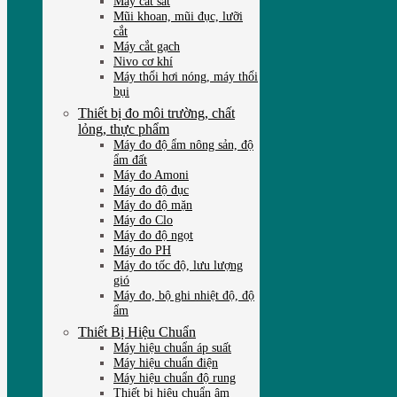
Máy cắt sắt
Mũi khoan, mũi đục, lưỡi
cắt
Máy cắt gạch
Nivo cơ khí
Máy thổi hơi nóng, máy thổi
bụi
Thiết bị đo môi trường, chất
lỏng, thực phẩm
Máy đo độ ẩm nông sản, độ
ẩm đất
Máy đo Amoni
Máy đo độ đục
Máy đo độ mặn
Máy đo Clo
Máy đo độ ngọt
Máy đo PH
Máy đo tốc độ, lưu lượng
gió
Máy đo, bộ ghi nhiệt độ, độ
ẩm
Thiết Bị Hiệu Chuẩn
Máy hiệu chuẩn áp suất
Máy hiệu chuẩn điện
Máy hiệu chuẩn độ rung
Thiết bị hiệu chuẩn âm