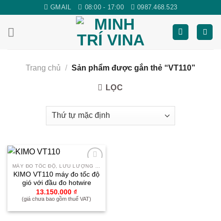
Skip
GMAIL
08:00 - 17:00
0987.468.523
to
content
Trang chủ
/
Sản phẩm được gắn thẻ “VT110”
LỌC
MÁY ĐO TỐC ĐỘ, LƯU LƯỢNG GIÓ
Yêu
KIMO VT110 máy đo tốc độ
thích
gió với đầu đo hotwire
13.150.000
₫
(giá chưa bao gồm thuế VAT)