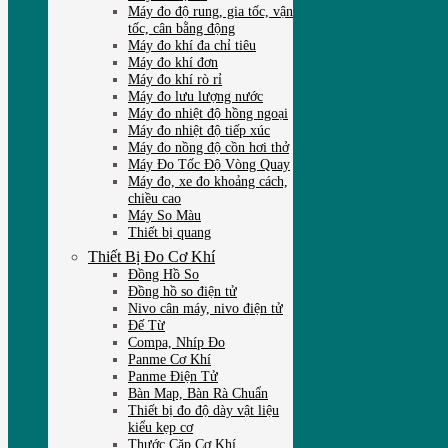
Máy đo độ rung, gia tốc, vận
tốc, cân bằng động
Máy đo khí đa chỉ tiêu
Máy đo khí đơn
Máy đo khí rò rỉ
Máy đo lưu lượng nước
Máy đo nhiệt độ hồng ngoại
Máy đo nhiệt độ tiếp xúc
Máy đo nồng độ cồn hơi thở
Máy Đo Tốc Độ Vòng Quay
Máy đo, xe đo khoảng cách,
chiều cao
Máy So Màu
Thiết bị quang
Thiết Bị Đo Cơ Khí
Đồng Hồ So
Đồng hồ so điện tử
Nivo cân máy, nivo điện tử
Đế Từ
Compa, Nhíp Đo
Panme Cơ Khí
Panme Điện Tử
Bàn Map, Bàn Rà Chuẩn
Thiết bị đo độ dày vật liệu
kiểu kẹp cơ
Thước Cặp Cơ Khí