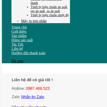
thanh
Thiết bị hiệu chuẩn áp suất,
tạo áp suất, so áp suất
Thiết bị hiệu chuẩn nhiệt độ
Máy in tem nhãn
Trang chủ
Giới thiệu
Sản phẩm
Hãng sản suất
Tin Tức
Liên hệ
Hướng dẫn thanh toán
Đã xem
Liên hệ để có giá tốt !
0987.468.523
Hotline:
Zalo:
Nhắn tin Zalo