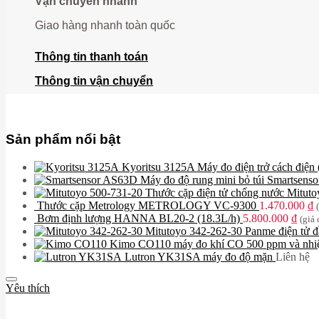
Vận chuyển nhanh
Giao hàng nhanh toàn quốc
Thông tin thanh toán
Thông tin vận chuyển
Sản phẩm nổi bật
Kyoritsu 3125A Máy đo điện trở cách điệ
Máy đo độ rung mini bỏ túi Smartsen
Thước cặp điện tử chống nước Mitut
Thước cặp Metrology METROLOGY VC-9300
1.470.000
₫
Bơm định lượng HANNA BL20-2 (18.3L/h)
5.800.000
₫
(giá
Mitutoyo 342-262-30 Panme điện tử
Kimo CO110 máy đo khí CO 500 ppm và nhiệ
Lutron YK31SA máy đo độ mặn
Liên hệ
Yêu thích