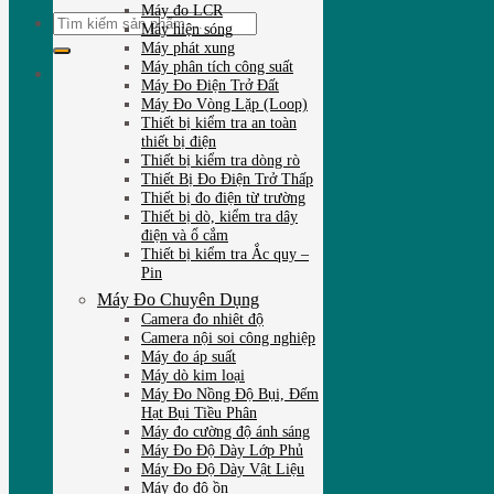
Máy đo LCR
Tìm
Máy hiện sóng
kiếm:
Máy phát xung
Máy phân tích công suất
Máy Đo Điện Trở Đất
Máy Đo Vòng Lặp (Loop)
Thiết bị kiểm tra an toàn
thiết bị điện
Thiết bị kiểm tra dòng rò
Thiết Bị Đo Điện Trở Thấp
Thiết bị đo điện từ trường
Thiết bị dò, kiểm tra dây
điện và ổ cắm
Thiết bị kiểm tra Ắc quy –
Pin
Máy Đo Chuyên Dụng
Camera đo nhiêt độ
Camera nội soi công nghiệp
Máy đo áp suất
Máy dò kim loại
Máy Đo Nồng Độ Bụi, Đếm
Hạt Bụi Tiều Phân
Máy đo cường độ ánh sáng
Máy Đo Độ Dày Lớp Phủ
Máy Đo Độ Dày Vật Liệu
Máy đo độ ồn