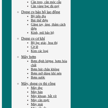
Cân treo, cân móc cẩu
Cân vàng bạc đá quý
Dụng cụ bảo hộ lao động
Bộ tiếp địa
Bút thử điện
Găng tay, ủng, thảm cách
điện
Kính, mũ bảo hộ
Dụng cụ cơ khí
Bộ lục giác, hoa thị
Cờ lê
Kìm các loại
Máy bơm
Bơm định lượng, bơm hóa
chất
Bơm hút chân không
Bơm mỡ dùng khí nén
Bơm nước
Máy, dụng cụ thi công
Máy đục
Máy hàn
Máy khoan, bắt vít
Máy cân mực
Máy mài