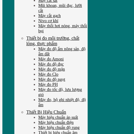
Máy cắt sắt
Mũi khoan, mũi đục, lưỡi
cắt
Máy cắt gạch
Nivo cơ khí
Máy thổi hơi nóng, máy thổi
bụi
Thiết bị đo môi trường, chất
lỏng, thực phẩm
Máy đo độ ẩm nông sản, độ
ẩm đất
Máy đo Amoni
Máy đo độ đục
Máy đo độ mặn
Máy đo Clo
Máy đo độ ngọt
Máy đo PH
Máy đo tốc độ, lưu lượng
gió
Máy đo, bộ ghi nhiệt độ, độ
ẩm
Thiết Bị Hiệu Chuẩn
Máy hiệu chuẩn áp suất
Máy hiệu chuẩn điện
Máy hiệu chuẩn độ rung
Thiết bị hiệu chuẩn âm