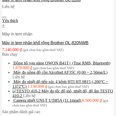
Liên hệ
Yêu thích
+
Máy in tem nhãn
Máy in tem nhãn khổ rộng Brother QL-820NWB
7.140.000
₫
(giá chưa bao gồm thuế VAT)
Bán chạy
Đồng hồ vạn năng OWON B41T+ (True RMS, Bluetooth)
1.670.000
₫
(giá chưa bao gồm thuế VAT)
Máy đo nồng độ cồn Alcofind AF35C (0,00 ~ 2,50mg/L)
Liên hệ
Máy đo nhiệt độ tiếp xúc 4 kênh HTI HT-9815 (-200°C ~
1372°C)
1.130.000
₫
(giá chưa bao gồm thuế VAT)
Máy đo tốc độ gió, nhiệt độ, độ ẩm TESTO
410-2
Liên hệ
Camera nhiệt UNI-T UTi85A (11.1mrad)
6.500.000
₫
(giá
chưa bao gồm thuế VAT)
Sản phẩm đánh giá cao