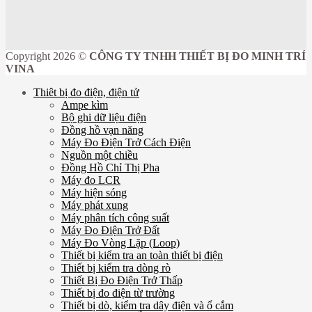
Copyright 2026 ©
CÔNG TY TNHH THIẾT BỊ ĐO MINH TRÍ
VINA
Thiêt bị đo điện, điện tử
Ampe kìm
Bộ ghi dữ liệu điện
Đồng hồ vạn năng
Máy Đo Điện Trở Cách Điện
Nguồn một chiều
Đồng Hồ Chỉ Thị Pha
Máy đo LCR
Máy hiện sóng
Máy phát xung
Máy phân tích công suất
Máy Đo Điện Trở Đất
Máy Đo Vòng Lặp (Loop)
Thiết bị kiểm tra an toàn thiết bị điện
Thiết bị kiểm tra dòng rò
Thiết Bị Đo Điện Trở Thấp
Thiết bị đo điện từ trường
Thiết bị dò, kiểm tra dây điện và ổ cắm