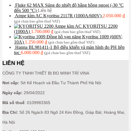
Fluke 62 MAX Súng đo nhiệt độ bằng hồng ngoại (-30 °C
đến 500 °C)
Liên hệ
Ampe kìm AC Kyoritsu 2117R (1000A/600V)
2.050.000
₫
(giá chưa bao gồm thuế VAT)
Ampe kìm AC KYORITSU 2200
(1000A)
1.700.000
₫
(giá chưa bao gồm thuế VAT)
Đồng hồ vạn năng Kyoritsu 1009 (600V,
10A)
1.250.000
₫
(giá chưa bao gồm thuế VAT)
Hanna BL981411-1 Bộ điều khiển và màn hình đo PH liên
tục
6.000.000
₫
(giá chưa bao gồm thuế VAT)
LIÊN HỆ
CÔNG TY TNHH THIẾT BỊ ĐO MINH TRÍ VINA
Nơi cấp:
Sở Kế Hoạch và Đầu Tư Thành Phố Hà Nội
Ngày cấp:
29/04/2022
Mã số thuế
: 0109983365
Địa Chỉ:
Số 26 Ngách 83 Ngõ 24 Kim Đồng, Giáp Bát, Hoàng Mai,
Hà Nội