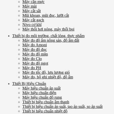
Máy cân mực
Máy mài
Máy cắt sắt
Mũi khoan, mũi đục, lưỡi cắt
Máy cắt gạch
Nivo cơ khí
Máy thổi hơi nóng, máy thổi bụi
Thiết bị đo môi trường, chất lỏng, thực phẩm
Máy đo độ ẩm nông sản, độ ẩm đất
Máy đo Amoni
Máy đo độ đục
Máy đo độ mặn
Máy đo Clo
Máy đo độ ngọt
Máy đo PH
Máy đo tốc độ, lưu lượng gió
Máy đo, bộ ghi nhiệt độ, độ ẩm
Thiết Bị Hiệu Chuẩn
Máy hiệu chuẩn áp suất
Máy hiệu chuẩn điện
Máy hiệu chuẩn độ rung
Thiết bị hiệu chuẩn âm thanh
Thiết bị hiệu chuẩn áp suất, tạo áp suất, so áp suất
Thiết bị hiệu chuẩn nhiệt độ