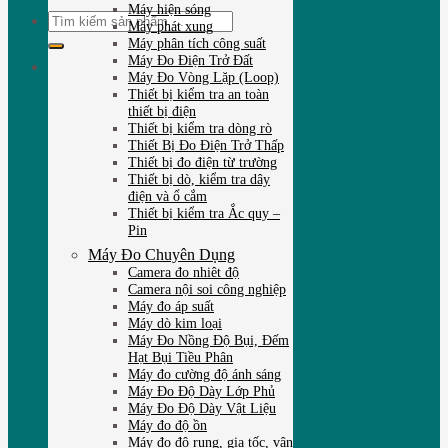
Máy hiện sóng
Tìm
Máy phát xung
kiếm:
Máy phân tích công suất
Máy Đo Điện Trở Đất
Máy Đo Vòng Lặp (Loop)
Thiết bị kiểm tra an toàn
thiết bị điện
Thiết bị kiểm tra dòng rò
Thiết Bị Đo Điện Trở Thấp
Thiết bị đo điện từ trường
Thiết bị dò, kiểm tra dây
điện và ổ cắm
Thiết bị kiểm tra Ắc quy –
Pin
Máy Đo Chuyên Dụng
Camera đo nhiêt độ
Camera nội soi công nghiệp
Máy đo áp suất
Máy dò kim loại
Máy Đo Nồng Độ Bụi, Đếm
Hạt Bụi Tiều Phân
Máy đo cường độ ánh sáng
Máy Đo Độ Dày Lớp Phủ
Máy Đo Độ Dày Vật Liệu
Máy đo độ ồn
Máy đo độ rung, gia tốc, vận