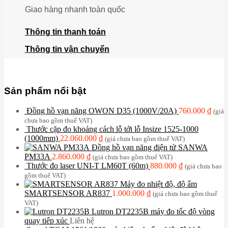
Giao hàng nhanh toàn quốc
Thông tin thanh toán
Thông tin vận chuyển
Sản phẩm nổi bật
Đồng hồ vạn năng OWON D35 (1000V/20A)
760.000
₫
(giá
chưa bao gồm thuế VAT)
Thước cặp đo khoảng cách lỗ tới lỗ Insize 1525-1000
(1000mm)
22.060.000
₫
(giá chưa bao gồm thuế VAT)
Đồng hồ vạn năng điện tử SANWA
PM33A
2.860.000
₫
(giá chưa bao gồm thuế VAT)
Thước đo laser UNI-T LM60T (60m)
880.000
₫
(giá chưa bao
gồm thuế VAT)
Máy đo nhiệt độ, độ ẩm
SMARTSENSOR AR837
1.000.000
₫
(giá chưa bao gồm thuế
VAT)
Lutron DT2235B máy đo tốc độ vòng
quay tiếp xúc
Liên hệ