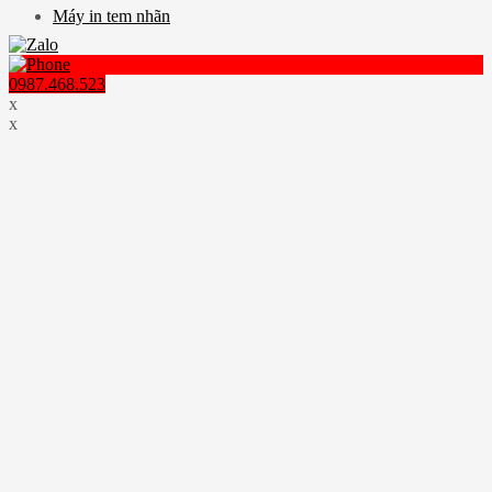
Máy in tem nhãn
0987.468.523
x
x