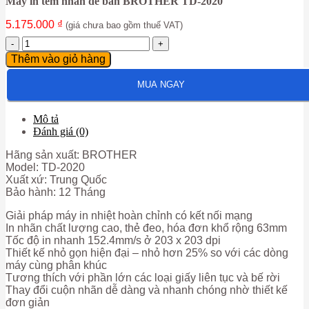
Máy in tem nhãn để bàn BROTHER TD-2020
5.175.000
₫
(giá chưa bao gồm thuế VAT)
Máy
in
Thêm vào giỏ hàng
tem
nhãn
MUA NGAY
để
bàn
BROTHER
Mô tả
TD-
Đánh giá (0)
2020
số
Hãng sản xuất: BROTHER
lượng
Model: TD-2020
Xuất xứ: Trung Quốc
Bảo hành: 12 Tháng
Giải pháp máy in nhiệt hoàn chỉnh có kết nối mạng
In nhãn chất lượng cao, thẻ đeo, hóa đơn khổ rộng 63mm
Tốc độ in nhanh 152.4mm/s ở 203 x 203 dpi
Thiết kế nhỏ gọn hiện đại – nhỏ hơn 25% so với các dòng
máy cùng phân khúc
Tương thích với phần lớn các loại giấy liên tục và bế rời
Thay đổi cuộn nhãn dễ dàng và nhanh chóng nhờ thiết kế
đơn giản