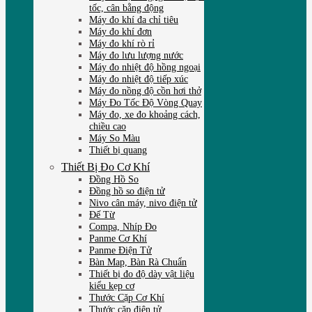
tốc, cân bằng động
Máy đo khí đa chỉ tiêu
Máy đo khí đơn
Máy đo khí rò rỉ
Máy đo lưu lượng nước
Máy đo nhiệt độ hồng ngoại
Máy đo nhiệt độ tiếp xúc
Máy đo nồng độ cồn hơi thở
Máy Đo Tốc Độ Vòng Quay
Máy đo, xe đo khoảng cách,
chiều cao
Máy So Màu
Thiết bị quang
Thiết Bị Đo Cơ Khí
Đồng Hồ So
Đồng hồ so điện tử
Nivo cân máy, nivo điện tử
Đế Từ
Compa, Nhíp Đo
Panme Cơ Khí
Panme Điện Tử
Bàn Map, Bàn Rà Chuẩn
Thiết bị đo độ dày vật liệu
kiểu kẹp cơ
Thước Cặp Cơ Khí
Thước cặp điện tử