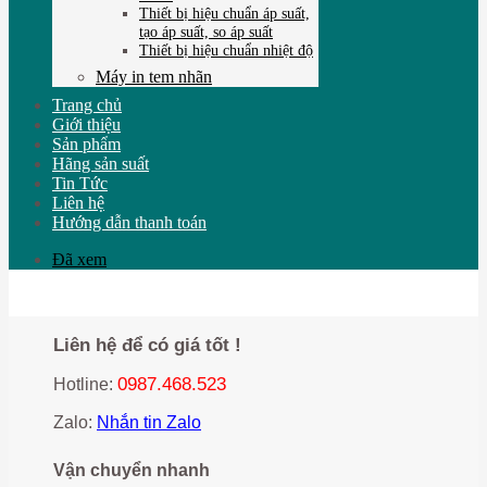
Thiết bị hiệu chuẩn áp suất,
tạo áp suất, so áp suất
Thiết bị hiệu chuẩn nhiệt độ
Máy in tem nhãn
Trang chủ
Giới thiệu
Sản phẩm
Hãng sản suất
Tin Tức
Liên hệ
Hướng dẫn thanh toán
Đã xem
Liên hệ để có giá tốt !
0987.468.523
Hotline:
Zalo:
Nhắn tin Zalo
Vận chuyển nhanh