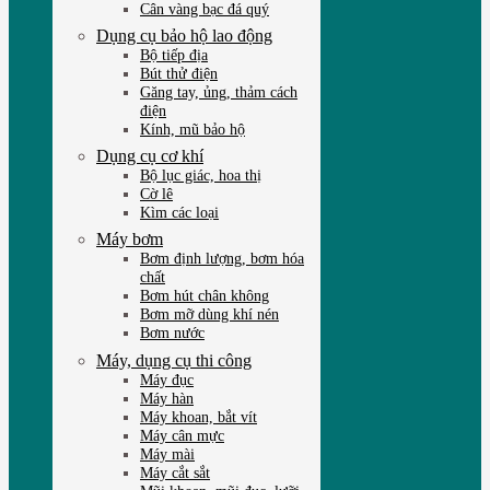
Cân vàng bạc đá quý
Dụng cụ bảo hộ lao động
Bộ tiếp địa
Bút thử điện
Găng tay, ủng, thảm cách
điện
Kính, mũ bảo hộ
Dụng cụ cơ khí
Bộ lục giác, hoa thị
Cờ lê
Kìm các loại
Máy bơm
Bơm định lượng, bơm hóa
chất
Bơm hút chân không
Bơm mỡ dùng khí nén
Bơm nước
Máy, dụng cụ thi công
Máy đục
Máy hàn
Máy khoan, bắt vít
Máy cân mực
Máy mài
Máy cắt sắt