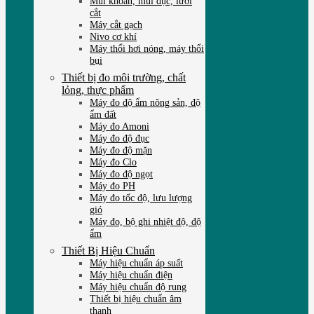
Mũi khoan, mũi đục, lưỡi
cắt
Máy cắt gạch
Nivo cơ khí
Máy thổi hơi nóng, máy thổi
bụi
Thiết bị đo môi trường, chất
lỏng, thực phẩm
Máy đo độ ẩm nông sản, độ
ẩm đất
Máy đo Amoni
Máy đo độ đục
Máy đo độ mặn
Máy đo Clo
Máy đo độ ngọt
Máy đo PH
Máy đo tốc độ, lưu lượng
gió
Máy đo, bộ ghi nhiệt độ, độ
ẩm
Thiết Bị Hiệu Chuẩn
Máy hiệu chuẩn áp suất
Máy hiệu chuẩn điện
Máy hiệu chuẩn độ rung
Thiết bị hiệu chuẩn âm
thanh