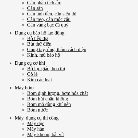
Cân phân tích ẩm
Cân sàn
Cân tính tiền, cân siêu thị
Cân treo, cân móc cẩu
Cân vàng bạc đá quý
Dụng cụ bảo hộ lao động
Bộ tiếp địa
Bút thử điện
Găng tay, ủng, thảm cách điện
Kính, mũ bảo hộ
Dụng cụ cơ khí
Bộ lục giác, hoa thị
Cờ lê
Kìm các loại
Máy bơm
Bơm định lượng, bơm hóa chất
Bơm hút chân không
Bơm mỡ dùng khí nén
Bơm nước
Máy, dụng cụ thi công
Máy đục
Máy hàn
Máy khoan, bắt vít