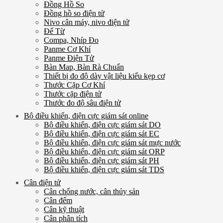
Đồng Hồ So
Đồng hồ so điện tử
Nivo cân máy, nivo điện tử
Đế Từ
Compa, Nhíp Đo
Panme Cơ Khí
Panme Điện Tử
Bàn Map, Bàn Rà Chuẩn
Thiết bị đo độ dày vật liệu kiểu kẹp cơ
Thước Cặp Cơ Khí
Thước cặp điện tử
Thước đo độ sâu điện tử
Bộ điều khiển, điện cực giám sát online
Bộ điều khiển, điện cực giám sát DO
Bộ điều khiển, điện cực giám sát EC
Bộ điều khiển, điện cực giám sát mực nước
Bộ điều khiển, điện cực giám sát ORP
Bộ điều khiển, điện cực giám sát PH
Bộ điều khiển, điện cực giám sát TDS
Cân điện tử
Cân chống nước, cân thủy sản
Cân đếm
Cân kỹ thuật
Cân phân tích