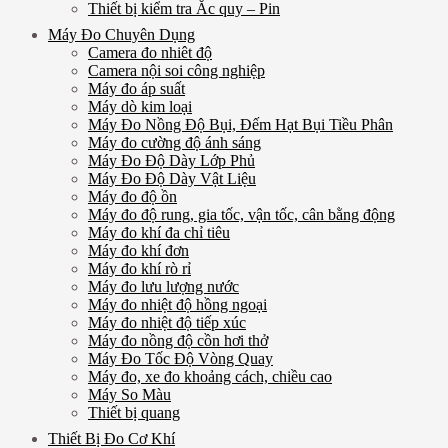
Thiết bị kiểm tra Ắc quy – Pin
Máy Đo Chuyên Dụng
Camera đo nhiêt độ
Camera nội soi công nghiệp
Máy đo áp suất
Máy dò kim loại
Máy Đo Nồng Độ Bụi, Đếm Hạt Bụi Tiều Phân
Máy đo cường độ ánh sáng
Máy Đo Độ Dày Lớp Phủ
Máy Đo Độ Dày Vật Liệu
Máy đo độ ồn
Máy đo độ rung, gia tốc, vận tốc, cân bằng động
Máy đo khí đa chỉ tiêu
Máy đo khí đơn
Máy đo khí rò rỉ
Máy đo lưu lượng nước
Máy đo nhiệt độ hồng ngoại
Máy đo nhiệt độ tiếp xúc
Máy đo nồng độ cồn hơi thở
Máy Đo Tốc Độ Vòng Quay
Máy đo, xe đo khoảng cách, chiều cao
Máy So Màu
Thiết bị quang
Thiết Bị Đo Cơ Khí