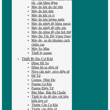
tốc, cân bằng động
Máy đo khí đa chỉ tiêu
Máy đo khí đơn
Máy đo khí rò rỉ
Máy đo lưu lượng nước
Máy đo nhiệt độ hồng ngoại
Máy đo nhiệt độ tiếp xúc
Máy đo nồng độ cồn hơi thở
Máy Đo Tốc Độ Vòng Quay
Máy đo, xe đo khoảng cách,
chiều cao
Máy So Màu
Thiết bị quang
Thiết Bị Đo Cơ Khí
Đồng Hồ So
Đồng hồ so điện tử
Nivo cân máy, nivo điện tử
Đế Từ
Compa, Nhíp Đo
Panme Cơ Khí
Panme Điện Tử
Bàn Map, Bàn Rà Chuẩn
Thiết bị đo độ dày vật liệu
kiểu kẹp cơ
Thước Cặp Cơ Khí
Thước cặp điện tử