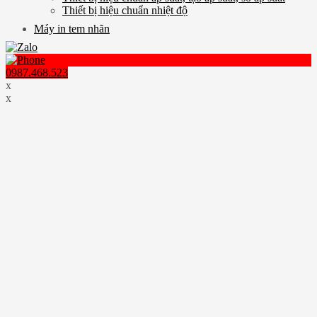
Thiết bị hiệu chuẩn nhiệt độ
Máy in tem nhãn
0987.468.523
x
x