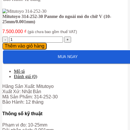
Mitutoyo 314-252-30 Panme đo ngoài mỏ đo chữ V (10-
25mm/0.001mm)
7.500.000
₫
(giá chưa bao gồm thuế VAT)
Mitutoyo
314-
Thêm vào giỏ hàng
252-
30
MUA NGAY
Panme
đo
ngoài
Mô tả
mỏ
Đánh giá (0)
đo
chữ
Hãng Sản Xuất: Mitutoyo
V
Xuất Xứ: Nhật Bản
(10-
Mã Sản Phẩm: 314-252-30
25mm/0.001mm)
Bảo Hành: 12 tháng
số
lượng
Thông số kỹ thuật
Phạm vi đo: 10-25mm