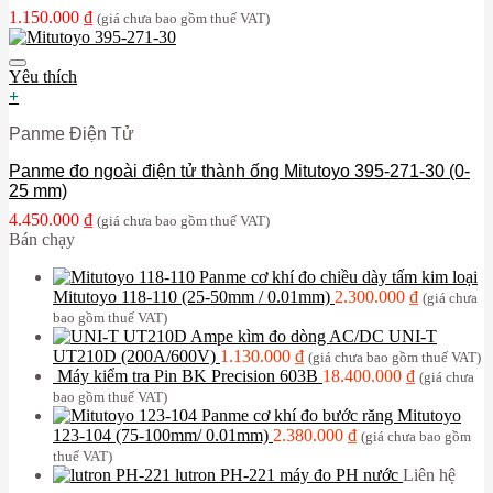
1.150.000
₫
(giá chưa bao gồm thuế VAT)
Yêu thích
+
Panme Điện Tử
Panme đo ngoài điện tử thành ống Mitutoyo 395-271-30 (0-
25 mm)
4.450.000
₫
(giá chưa bao gồm thuế VAT)
Bán chạy
Panme cơ khí đo chiều dày tấm kim loại
Mitutoyo 118-110 (25-50mm / 0.01mm)
2.300.000
₫
(giá chưa
bao gồm thuế VAT)
Ampe kìm đo dòng AC/DC UNI-T
UT210D (200A/600V)
1.130.000
₫
(giá chưa bao gồm thuế VAT)
Máy kiểm tra Pin BK Precision 603B
18.400.000
₫
(giá chưa
bao gồm thuế VAT)
Panme cơ khí đo bước răng Mitutoyo
123-104 (75-100mm/ 0.01mm)
2.380.000
₫
(giá chưa bao gồm
thuế VAT)
lutron PH-221 máy đo PH nước
Liên hệ