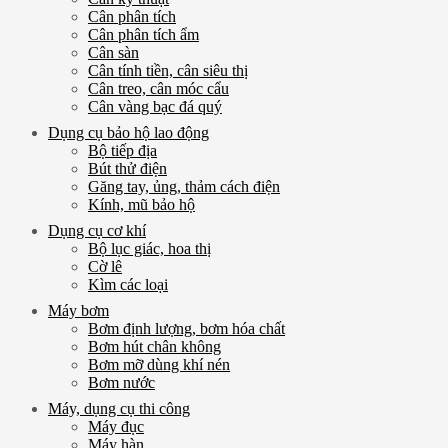
Cân phân tích
Cân phân tích ẩm
Cân sàn
Cân tính tiền, cân siêu thị
Cân treo, cân móc cẩu
Cân vàng bạc đá quý
Dụng cụ bảo hộ lao động
Bộ tiếp địa
Bút thử điện
Găng tay, ủng, thảm cách điện
Kính, mũ bảo hộ
Dụng cụ cơ khí
Bộ lục giác, hoa thị
Cờ lê
Kìm các loại
Máy bơm
Bơm định lượng, bơm hóa chất
Bơm hút chân không
Bơm mỡ dùng khí nén
Bơm nước
Máy, dụng cụ thi công
Máy đục
Máy hàn