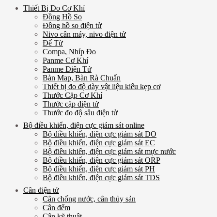
Thiết Bị Đo Cơ Khí
Đồng Hồ So
Đồng hồ so điện tử
Nivo cân máy, nivo điện tử
Đế Từ
Compa, Nhíp Đo
Panme Cơ Khí
Panme Điện Tử
Bàn Map, Bàn Rà Chuẩn
Thiết bị đo độ dày vật liệu kiểu kẹp cơ
Thước Cặp Cơ Khí
Thước cặp điện tử
Thước đo độ sâu điện tử
Bộ điều khiển, điện cực giám sát online
Bộ điều khiển, điện cực giám sát DO
Bộ điều khiển, điện cực giám sát EC
Bộ điều khiển, điện cực giám sát mực nước
Bộ điều khiển, điện cực giám sát ORP
Bộ điều khiển, điện cực giám sát PH
Bộ điều khiển, điện cực giám sát TDS
Cân điện tử
Cân chống nước, cân thủy sản
Cân đếm
Cân kỹ thuật