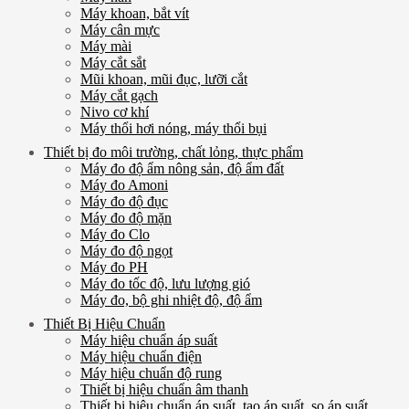
Máy khoan, bắt vít
Máy cân mực
Máy mài
Máy cắt sắt
Mũi khoan, mũi đục, lưỡi cắt
Máy cắt gạch
Nivo cơ khí
Máy thổi hơi nóng, máy thổi bụi
Thiết bị đo môi trường, chất lỏng, thực phẩm
Máy đo độ ẩm nông sản, độ ẩm đất
Máy đo Amoni
Máy đo độ đục
Máy đo độ mặn
Máy đo Clo
Máy đo độ ngọt
Máy đo PH
Máy đo tốc độ, lưu lượng gió
Máy đo, bộ ghi nhiệt độ, độ ẩm
Thiết Bị Hiệu Chuẩn
Máy hiệu chuẩn áp suất
Máy hiệu chuẩn điện
Máy hiệu chuẩn độ rung
Thiết bị hiệu chuẩn âm thanh
Thiết bị hiệu chuẩn áp suất, tạo áp suất, so áp suất