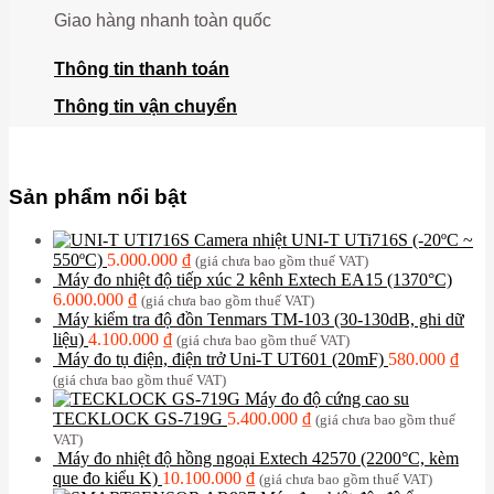
Giao hàng nhanh toàn quốc
Thông tin thanh toán
Thông tin vận chuyển
Sản phẩm nổi bật
Camera nhiệt UNI-T UTi716S (-20ºC ~
550ºC)
5.000.000
₫
(giá chưa bao gồm thuế VAT)
Máy đo nhiệt độ tiếp xúc 2 kênh Extech EA15 (1370°C)
6.000.000
₫
(giá chưa bao gồm thuế VAT)
Máy kiểm tra độ đồn Tenmars TM-103 (30-130dB, ghi dữ
liệu)
4.100.000
₫
(giá chưa bao gồm thuế VAT)
Máy đo tụ điện, điện trở Uni-T UT601 (20mF)
580.000
₫
(giá chưa bao gồm thuế VAT)
Máy đo độ cứng cao su
TECKLOCK GS-719G
5.400.000
₫
(giá chưa bao gồm thuế
VAT)
Máy đo nhiệt độ hồng ngoại Extech 42570 (2200°C, kèm
que đo kiểu K)
10.100.000
₫
(giá chưa bao gồm thuế VAT)