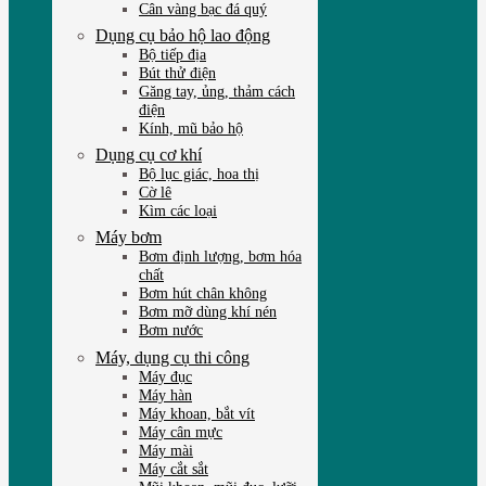
Cân vàng bạc đá quý
Dụng cụ bảo hộ lao động
Bộ tiếp địa
Bút thử điện
Găng tay, ủng, thảm cách
điện
Kính, mũ bảo hộ
Dụng cụ cơ khí
Bộ lục giác, hoa thị
Cờ lê
Kìm các loại
Máy bơm
Bơm định lượng, bơm hóa
chất
Bơm hút chân không
Bơm mỡ dùng khí nén
Bơm nước
Máy, dụng cụ thi công
Máy đục
Máy hàn
Máy khoan, bắt vít
Máy cân mực
Máy mài
Máy cắt sắt