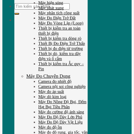
Máy hiện sóng
Tìm
Máy phát xung
kiếm:
Máy phân tích công suất
Máy Đo Điện Trở Đất
Máy Đo Vòng Lặp (Loop)
Thiết bị kiểm tra an toàn
thiết bị điện
Thiết bị kiểm tra dòng rò
Thiết Bị Đo Điện Trở Thấp
Thiết bị đo điện từ trường
Thiết bị dò, kiểm tra dây
điện và ổ cắm
Thiết bị kiểm tra Ắc quy –
Pin
Máy Đo Chuyên Dụng
Camera đo nhiêt độ
Camera nội soi công nghiệp
Máy đo áp suất
Máy dò kim loại
Máy Đo Nồng Độ Bụi, Đếm
Hạt Bụi Tiều Phân
Máy đo cường độ ánh sáng
Máy Đo Độ Dày Lớp Phủ
Máy Đo Độ Dày Vật Liệu
Máy đo độ ồn
Máy đo độ rung, gia tốc, vận