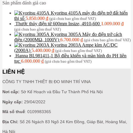
Sản phẩm đánh giá cao
Kyoritsu 4105A máy đo điện trở đất hiển
thị số
5.850.000
₫
(giá chưa bao gồm thuế VAT)
Thước thủy điện tử 600mm Insize, 4910-600
1.009.000
₫
(giá chưa bao gồm thuế VAT)
Kyoritsu 3005A Máy đo điện trở cách
điện (2000MΩ, 1000V)
6.700.000
₫
(giá chưa bao gồm thuế VAT)
Kyoritsu 2003A Ampe kìm AC/DC
(2000A)
5.400.000
₫
(giá chưa bao gồm thuế VAT)
Hanna BL981411-1 Bộ điều khiển và màn hình đo PH liên
tục
6.000.000
₫
(giá chưa bao gồm thuế VAT)
LIÊN HỆ
CÔNG TY TNHH THIẾT BỊ ĐO MINH TRÍ VINA
Nơi cấp:
Sở Kế Hoạch và Đầu Tư Thành Phố Hà Nội
Ngày cấp:
29/04/2022
Mã số thuế
: 0109983365
Địa Chỉ:
Số 26 Ngách 83 Ngõ 24 Kim Đồng, Giáp Bát, Hoàng Mai,
Hà Nội