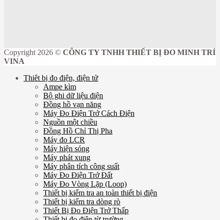
Copyright 2026 ©
CÔNG TY TNHH THIẾT BỊ ĐO MINH TRÍ
VINA
Thiêt bị đo điện, điện tử
Ampe kìm
Bộ ghi dữ liệu điện
Đồng hồ vạn năng
Máy Đo Điện Trở Cách Điện
Nguồn một chiều
Đồng Hồ Chỉ Thị Pha
Máy đo LCR
Máy hiện sóng
Máy phát xung
Máy phân tích công suất
Máy Đo Điện Trở Đất
Máy Đo Vòng Lặp (Loop)
Thiết bị kiểm tra an toàn thiết bị điện
Thiết bị kiểm tra dòng rò
Thiết Bị Đo Điện Trở Thấp
Thiết bị đo điện từ trường