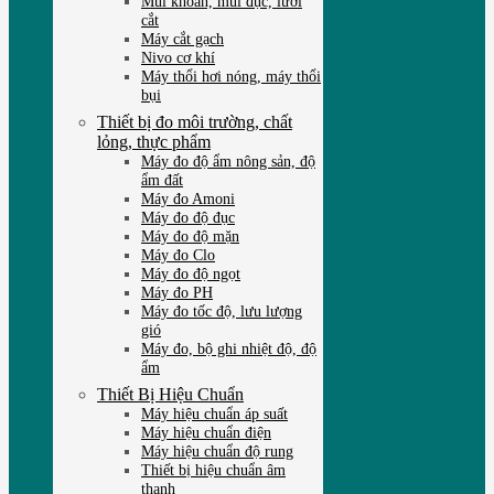
Mũi khoan, mũi đục, lưỡi
cắt
Máy cắt gạch
Nivo cơ khí
Máy thổi hơi nóng, máy thổi
bụi
Thiết bị đo môi trường, chất
lỏng, thực phẩm
Máy đo độ ẩm nông sản, độ
ẩm đất
Máy đo Amoni
Máy đo độ đục
Máy đo độ mặn
Máy đo Clo
Máy đo độ ngọt
Máy đo PH
Máy đo tốc độ, lưu lượng
gió
Máy đo, bộ ghi nhiệt độ, độ
ẩm
Thiết Bị Hiệu Chuẩn
Máy hiệu chuẩn áp suất
Máy hiệu chuẩn điện
Máy hiệu chuẩn độ rung
Thiết bị hiệu chuẩn âm
thanh