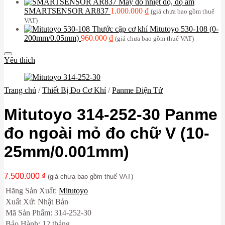
Máy đo nhiệt độ, độ ẩm
SMARTSENSOR AR837
1.000.000
₫
(giá chưa bao gồm thuế
VAT)
Thước cặp cơ khí Mitutoyo 530-108 (0-
200mm/0.05mm)
960.000
₫
(giá chưa bao gồm thuế VAT)
Yêu thích
Trang chủ
/
Thiết Bị Đo Cơ Khí
/
Panme Điện Tử
Mitutoyo 314-252-30 Panme
đo ngoài mỏ đo chữ V (10-
25mm/0.001mm)
7.500.000
₫
(giá chưa bao gồm thuế VAT)
Hãng Sản Xuất:
Mitutoyo
Xuất Xứ: Nhật Bản
Mã Sản Phẩm: 314-252-30
Bảo Hành: 12 tháng