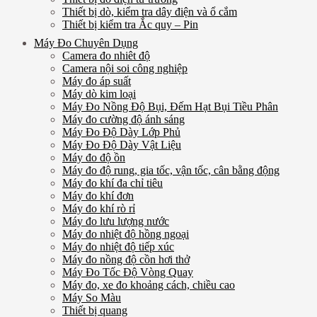
Thiết bị dò, kiểm tra dây điện và ổ cắm
Thiết bị kiểm tra Ắc quy – Pin
Máy Đo Chuyên Dụng
Camera đo nhiêt độ
Camera nội soi công nghiệp
Máy đo áp suất
Máy dò kim loại
Máy Đo Nồng Độ Bụi, Đếm Hạt Bụi Tiều Phân
Máy đo cường độ ánh sáng
Máy Đo Độ Dày Lớp Phủ
Máy Đo Độ Dày Vật Liệu
Máy đo độ ồn
Máy đo độ rung, gia tốc, vận tốc, cân bằng động
Máy đo khí đa chỉ tiêu
Máy đo khí đơn
Máy đo khí rò rỉ
Máy đo lưu lượng nước
Máy đo nhiệt độ hồng ngoại
Máy đo nhiệt độ tiếp xúc
Máy đo nồng độ cồn hơi thở
Máy Đo Tốc Độ Vòng Quay
Máy đo, xe đo khoảng cách, chiều cao
Máy So Màu
Thiết bị quang