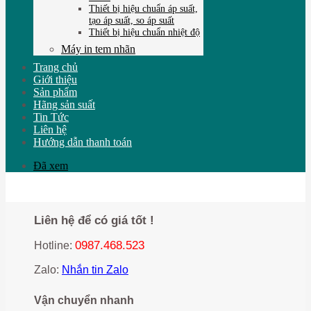
Thiết bị hiệu chuẩn áp suất,
tạo áp suất, so áp suất
Thiết bị hiệu chuẩn nhiệt độ
Máy in tem nhãn
Trang chủ
Giới thiệu
Sản phẩm
Hãng sản suất
Tin Tức
Liên hệ
Hướng dẫn thanh toán
Đã xem
Liên hệ để có giá tốt !
0987.468.523
Hotline:
Zalo:
Nhắn tin Zalo
Vận chuyển nhanh