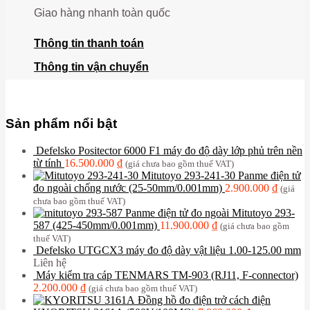
Giao hàng nhanh toàn quốc
Thông tin thanh toán
Thông tin vận chuyển
Sản phẩm nổi bật
Defelsko Positector 6000 F1 máy đo độ dày lớp phủ trên nền
từ tính
16.500.000
₫
(giá chưa bao gồm thuế VAT)
Mitutoyo 293-241-30 Panme điện tử
đo ngoài chống nước (25-50mm/0.001mm)
2.900.000
₫
(giá
chưa bao gồm thuế VAT)
Panme điện tử đo ngoài Mitutoyo 293-
587 (425-450mm/0.001mm)
11.900.000
₫
(giá chưa bao gồm
thuế VAT)
Defelsko UTGCX3 máy đo độ dày vật liệu 1.00-125.00 mm
Liên hệ
Máy kiểm tra cáp TENMARS TM-903 (RJ11, F-connector)
2.200.000
₫
(giá chưa bao gồm thuế VAT)
Đồng hồ đo điện trở cách điện