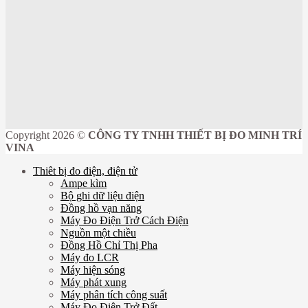
Copyright 2026 ©
CÔNG TY TNHH THIẾT BỊ ĐO MINH TRÍ
VINA
Thiêt bị đo điện, điện tử
Ampe kìm
Bộ ghi dữ liệu điện
Đồng hồ vạn năng
Máy Đo Điện Trở Cách Điện
Nguồn một chiều
Đồng Hồ Chỉ Thị Pha
Máy đo LCR
Máy hiện sóng
Máy phát xung
Máy phân tích công suất
Máy Đo Điện Trở Đất