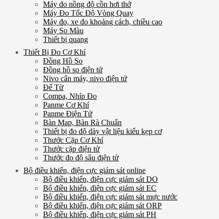
Máy đo nồng độ cồn hơi thở
Máy Đo Tốc Độ Vòng Quay
Máy đo, xe đo khoảng cách, chiều cao
Máy So Màu
Thiết bị quang
Thiết Bị Đo Cơ Khí
Đồng Hồ So
Đồng hồ so điện tử
Nivo cân máy, nivo điện tử
Đế Từ
Compa, Nhíp Đo
Panme Cơ Khí
Panme Điện Tử
Bàn Map, Bàn Rà Chuẩn
Thiết bị đo độ dày vật liệu kiểu kẹp cơ
Thước Cặp Cơ Khí
Thước cặp điện tử
Thước đo độ sâu điện tử
Bộ điều khiển, điện cực giám sát online
Bộ điều khiển, điện cực giám sát DO
Bộ điều khiển, điện cực giám sát EC
Bộ điều khiển, điện cực giám sát mực nước
Bộ điều khiển, điện cực giám sát ORP
Bộ điều khiển, điện cực giám sát PH