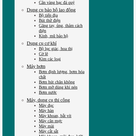
Cân vàng bạc đá quý
Dụng cụ bảo hộ lao động
Bộ tiếp địa
Bút thử điện
Găng tay, ủng, thảm cách
điện
Kính, mũ bảo hộ
Dụng cụ cơ khí
Bộ lục giác, hoa thị
Cờ lê
Kìm các loại
Máy bơm
Bơm định lượng, bơm hóa
chất
Bơm hút chân không
Bơm mỡ dùng khí nén
Bơm nước
Máy, dụng cụ thi công
Máy đục
Máy hàn
Máy khoan, bắt vít
Máy cân mực
Máy mài
Máy cắt sắt