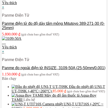
Yêu thích
+
Panme Điện Tử
Panme điện tử đo độ dày tấm mỏng Mitutoyo 389-271-30 (0-
25mm)
5.800.000
₫
(giá chưa bao gồm thuế VAT)
Yêu thích
+
Panme Điện Tử
Panme đo ngoài điện tử INSIZE, 3109-50A (25-50mm/0.001)
1.150.000
₫
(giá chưa bao gồm thuế VAT)
Bán chạy
Đầu đo nhiệt độ UNI-T
UT-T09K (-40°C~260°C)
85.000
₫
(giá chưa bao gồm thuế VAT)
Máy đo độ ẩm thuốc lá Aqua-Boy
TAMII
Liên hệ
Camera nhiệt UNI-T UTi716S (-20ºC ~