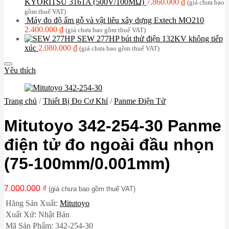
KYORITSU 3161A (500V/100MΩ)
7.860.000
₫
(giá chưa bao
gồm thuế VAT)
Máy đo độ ẩm gỗ và vật liêu xây dựng Extech MO210
2.400.000
₫
(giá chưa bao gồm thuế VAT)
SEW 277HP bút thử điện 132KV không tiếp
xúc
2.080.000
₫
(giá chưa bao gồm thuế VAT)
Yêu thích
Trang chủ
/
Thiết Bị Đo Cơ Khí
/
Panme Điện Tử
Mitutoyo 342-254-30 Panme
điện tử đo ngoài đầu nhọn
(75-100mm/0.001mm)
7.000.000
₫
(giá chưa bao gồm thuế VAT)
Hãng Sản Xuất:
Mitutoyo
Xuất Xứ: Nhật Bản
Mã Sản Phẩm: 342-254-30