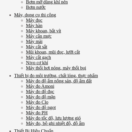
Bơm mỡ dùng khí nén
Bơm nước
Máy, dụng cụ thi công
Máy đục
Máy hàn
Máy khoan, bắt vít
Máy cân mực
Máy mài
Máy cắt sắt
Mũi khoan, mũi đục, lưỡi cắt
Máy cắt gạch
Nivo cơ khí
Máy thổi hơi nóng, máy thổi bụi
Thiết bị đo môi trường, chất lỏng, thực phẩm
Máy đo độ ẩm nông sản, độ ẩm đất
Máy đo Amoni
Máy đo độ đục
Máy đo độ mặn
Máy đo Clo
Máy đo độ ngọt
Máy đo PH
Máy đo tốc độ, lưu lượng gió
Máy đo, bộ ghi nhiệt độ, độ ẩm
Thiết Bị Hiệu Chuẩn