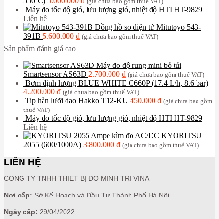
550ºC)
5.000.000
₫
(giá chưa bao gồm thuế VAT)
Máy đo tốc độ gió, lưu lượng gió, nhiệt độ HTI HT-9829
Liên hệ
Đồng hồ so điện tử Mitutoyo 543-
391B
5.600.000
₫
(giá chưa bao gồm thuế VAT)
Sản phẩm đánh giá cao
Máy đo độ rung mini bỏ túi
Smartsensor AS63D
2.700.000
₫
(giá chưa bao gồm thuế VAT)
Bơm định lượng BLUE WHITE C660P (17.4 L/h, 8.6 bar)
4.200.000
₫
(giá chưa bao gồm thuế VAT)
Tip hàn lưỡi dao Hakko T12-KU
450.000
₫
(giá chưa bao gồm
thuế VAT)
Máy đo tốc độ gió, lưu lượng gió, nhiệt độ HTI HT-9829
Liên hệ
Ampe kìm đo AC/DC KYORITSU
2055 (600/1000A)
3.800.000
₫
(giá chưa bao gồm thuế VAT)
LIÊN HỆ
CÔNG TY TNHH THIẾT BỊ ĐO MINH TRÍ VINA
Nơi cấp:
Sở Kế Hoạch và Đầu Tư Thành Phố Hà Nội
Ngày cấp:
29/04/2022