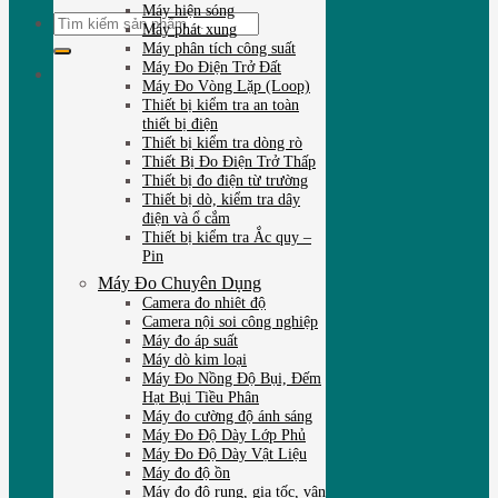
Máy hiện sóng
Tìm
Máy phát xung
kiếm:
Máy phân tích công suất
Máy Đo Điện Trở Đất
Máy Đo Vòng Lặp (Loop)
Thiết bị kiểm tra an toàn
thiết bị điện
Thiết bị kiểm tra dòng rò
Thiết Bị Đo Điện Trở Thấp
Thiết bị đo điện từ trường
Thiết bị dò, kiểm tra dây
điện và ổ cắm
Thiết bị kiểm tra Ắc quy –
Pin
Máy Đo Chuyên Dụng
Camera đo nhiêt độ
Camera nội soi công nghiệp
Máy đo áp suất
Máy dò kim loại
Máy Đo Nồng Độ Bụi, Đếm
Hạt Bụi Tiều Phân
Máy đo cường độ ánh sáng
Máy Đo Độ Dày Lớp Phủ
Máy Đo Độ Dày Vật Liệu
Máy đo độ ồn
Máy đo độ rung, gia tốc, vận