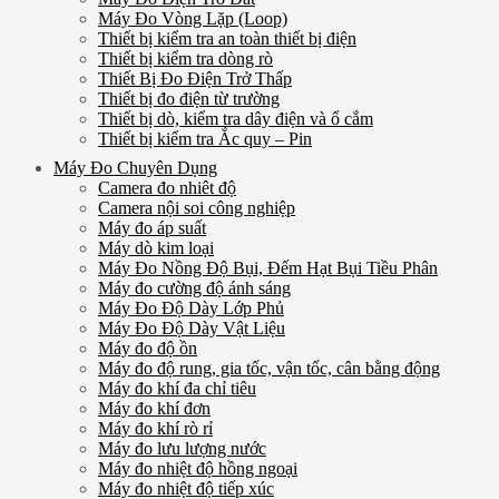
Máy Đo Vòng Lặp (Loop)
Thiết bị kiểm tra an toàn thiết bị điện
Thiết bị kiểm tra dòng rò
Thiết Bị Đo Điện Trở Thấp
Thiết bị đo điện từ trường
Thiết bị dò, kiểm tra dây điện và ổ cắm
Thiết bị kiểm tra Ắc quy – Pin
Máy Đo Chuyên Dụng
Camera đo nhiêt độ
Camera nội soi công nghiệp
Máy đo áp suất
Máy dò kim loại
Máy Đo Nồng Độ Bụi, Đếm Hạt Bụi Tiều Phân
Máy đo cường độ ánh sáng
Máy Đo Độ Dày Lớp Phủ
Máy Đo Độ Dày Vật Liệu
Máy đo độ ồn
Máy đo độ rung, gia tốc, vận tốc, cân bằng động
Máy đo khí đa chỉ tiêu
Máy đo khí đơn
Máy đo khí rò rỉ
Máy đo lưu lượng nước
Máy đo nhiệt độ hồng ngoại
Máy đo nhiệt độ tiếp xúc