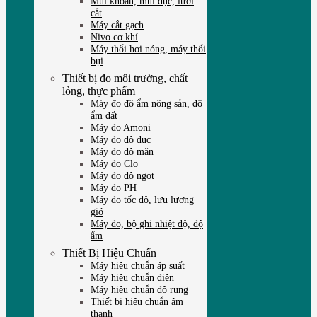
Mũi khoan, mũi đục, lưỡi
cắt
Máy cắt gạch
Nivo cơ khí
Máy thổi hơi nóng, máy thổi
bụi
Thiết bị đo môi trường, chất
lỏng, thực phẩm
Máy đo độ ẩm nông sản, độ
ẩm đất
Máy đo Amoni
Máy đo độ đục
Máy đo độ mặn
Máy đo Clo
Máy đo độ ngọt
Máy đo PH
Máy đo tốc độ, lưu lượng
gió
Máy đo, bộ ghi nhiệt độ, độ
ẩm
Thiết Bị Hiệu Chuẩn
Máy hiệu chuẩn áp suất
Máy hiệu chuẩn điện
Máy hiệu chuẩn độ rung
Thiết bị hiệu chuẩn âm
thanh