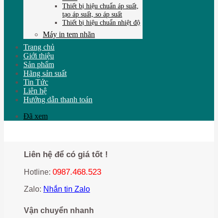
Thiết bị hiệu chuẩn áp suất,
tạo áp suất, so áp suất
Thiết bị hiệu chuẩn nhiệt độ
Máy in tem nhãn
Trang chủ
Giới thiệu
Sản phẩm
Hãng sản suất
Tin Tức
Liên hệ
Hướng dẫn thanh toán
Đã xem
Liên hệ để có giá tốt !
0987.468.523
Hotline:
Zalo:
Nhắn tin Zalo
Vận chuyển nhanh