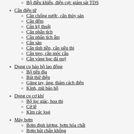
Bộ điều khiển, điện cực giám sát TDS
Cân điện tử
Cân chống nước, cân thủy sản
Cân đếm
Cân kỹ thuật
Cân phân tích
Cân phân tích ẩm
Cân sàn
Cân tính tiền, cân siêu thị
Cân treo, cân móc cẩu
Cân vàng bạc đá quý
Dụng cụ bảo hộ lao động
Bộ tiếp địa
Bút thử điện
Găng tay, ủng, thảm cách điện
Kính, mũ bảo hộ
Dụng cụ cơ khí
Bộ lục giác, hoa thị
Cờ lê
Kìm các loại
Máy bơm
Bơm định lượng, bơm hóa chất
Bơm hút chân không