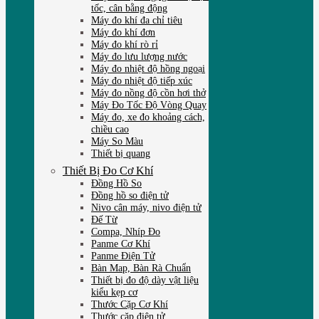
tốc, cân bằng động
Máy đo khí đa chỉ tiêu
Máy đo khí đơn
Máy đo khí rò rỉ
Máy đo lưu lượng nước
Máy đo nhiệt độ hồng ngoại
Máy đo nhiệt độ tiếp xúc
Máy đo nồng độ cồn hơi thở
Máy Đo Tốc Độ Vòng Quay
Máy đo, xe đo khoảng cách,
chiều cao
Máy So Màu
Thiết bị quang
Thiết Bị Đo Cơ Khí
Đồng Hồ So
Đồng hồ so điện tử
Nivo cân máy, nivo điện tử
Đế Từ
Compa, Nhíp Đo
Panme Cơ Khí
Panme Điện Tử
Bàn Map, Bàn Rà Chuẩn
Thiết bị đo độ dày vật liệu
kiểu kẹp cơ
Thước Cặp Cơ Khí
Thước cặp điện tử