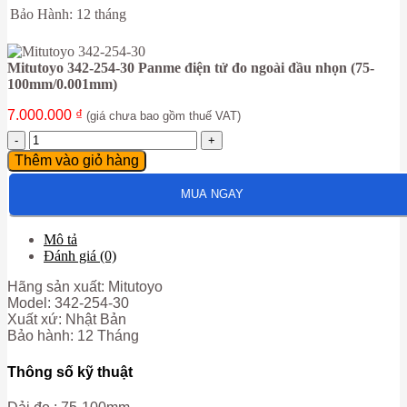
Bảo Hành: 12 tháng
Mitutoyo 342-254-30 Panme điện tử đo ngoài đầu nhọn (75-
100mm/0.001mm)
7.000.000
₫
(giá chưa bao gồm thuế VAT)
Mitutoyo
342-
Thêm vào giỏ hàng
254-
30
MUA NGAY
Panme
điện
tử
Mô tả
đo
Đánh giá (0)
ngoài
đầu
Hãng sản xuất: Mitutoyo
nhọn
Model: 342-254-30
(75-
Xuất xứ: Nhật Bản
100mm/0.001mm)
Bảo hành: 12 Tháng
số
lượng
Thông số kỹ thuật