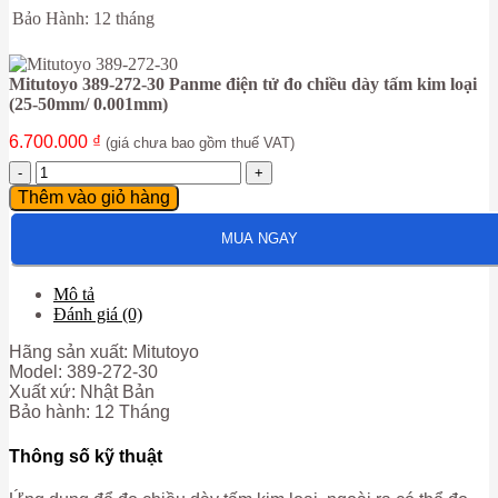
Bảo Hành: 12 tháng
Mitutoyo 389-272-30 Panme điện tử đo chiều dày tấm kim loại
(25-50mm/ 0.001mm)
6.700.000
₫
(giá chưa bao gồm thuế VAT)
Mitutoyo
389-
Thêm vào giỏ hàng
272-
30
MUA NGAY
Panme
điện
tử
Mô tả
đo
Đánh giá (0)
chiều
dày
Hãng sản xuất: Mitutoyo
tấm
Model: 389-272-30
kim
Xuất xứ: Nhật Bản
loại
Bảo hành: 12 Tháng
(25-
50mm/
Thông số kỹ thuật
0.001mm)
số