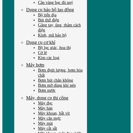
Cân vàng bạc đá quý
Dụng cụ bảo hộ lao động
Bộ tiếp địa
Bút thử điện
Găng tay, ủng, thảm cách
điện
Kính, mũ bảo hộ
Dụng cụ cơ khí
Bộ lục giác, hoa thị
Cờ lê
Kìm các loại
Máy bơm
Bơm định lượng, bơm hóa
chất
Bơm hút chân không
Bơm mỡ dùng khí nén
Bơm nước
Máy, dụng cụ thi công
Máy đục
Máy hàn
Máy khoan, bắt vít
Máy cân mực
Máy mài
Máy cắt sắt