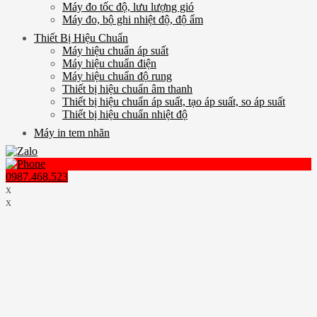
Máy đo tốc độ, lưu lượng gió
Máy đo, bộ ghi nhiệt độ, độ ẩm
Thiết Bị Hiệu Chuẩn
Máy hiệu chuẩn áp suất
Máy hiệu chuẩn điện
Máy hiệu chuẩn độ rung
Thiết bị hiệu chuẩn âm thanh
Thiết bị hiệu chuẩn áp suất, tạo áp suất, so áp suất
Thiết bị hiệu chuẩn nhiệt độ
Máy in tem nhãn
0987.468.523
x
x