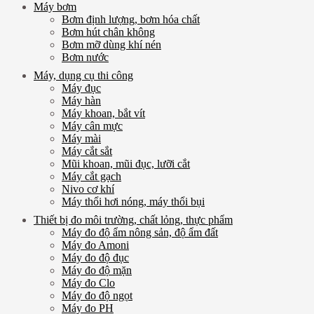
Máy bơm
Bơm định lượng, bơm hóa chất
Bơm hút chân không
Bơm mỡ dùng khí nén
Bơm nước
Máy, dụng cụ thi công
Máy đục
Máy hàn
Máy khoan, bắt vít
Máy cân mực
Máy mài
Máy cắt sắt
Mũi khoan, mũi đục, lưỡi cắt
Máy cắt gạch
Nivo cơ khí
Máy thổi hơi nóng, máy thổi bụi
Thiết bị đo môi trường, chất lỏng, thực phẩm
Máy đo độ ẩm nông sản, độ ẩm đất
Máy đo Amoni
Máy đo độ đục
Máy đo độ mặn
Máy đo Clo
Máy đo độ ngọt
Máy đo PH