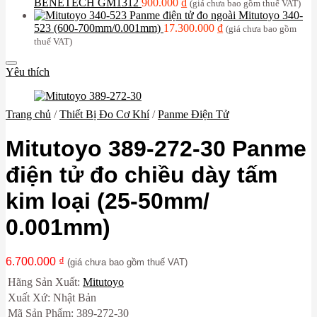
BENETECH GM1312
900.000
₫
(giá chưa bao gồm thuế VAT)
Panme điện tử đo ngoài Mitutoyo 340-
523 (600-700mm/0.001mm)
17.300.000
₫
(giá chưa bao gồm
thuế VAT)
Yêu thích
Trang chủ
/
Thiết Bị Đo Cơ Khí
/
Panme Điện Tử
Mitutoyo 389-272-30 Panme
điện tử đo chiều dày tấm
kim loại (25-50mm/
0.001mm)
6.700.000
₫
(giá chưa bao gồm thuế VAT)
Hãng Sản Xuất:
Mitutoyo
Xuất Xứ: Nhật Bản
Mã Sản Phẩm: 389-272-30