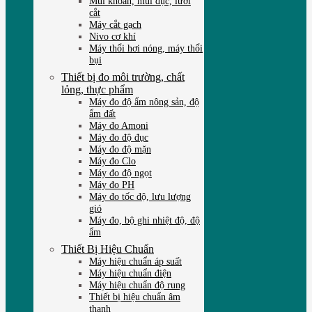
Mũi khoan, mũi đục, lưỡi
cắt
Máy cắt gạch
Nivo cơ khí
Máy thổi hơi nóng, máy thổi
bụi
Thiết bị đo môi trường, chất
lỏng, thực phẩm
Máy đo độ ẩm nông sản, độ
ẩm đất
Máy đo Amoni
Máy đo độ đục
Máy đo độ mặn
Máy đo Clo
Máy đo độ ngọt
Máy đo PH
Máy đo tốc độ, lưu lượng
gió
Máy đo, bộ ghi nhiệt độ, độ
ẩm
Thiết Bị Hiệu Chuẩn
Máy hiệu chuẩn áp suất
Máy hiệu chuẩn điện
Máy hiệu chuẩn độ rung
Thiết bị hiệu chuẩn âm
thanh