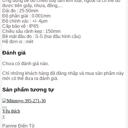
Ứng dụng để đo chiều dày tấm kim loại, ngoài ra có thể đo
lượng
được trên giấy, nhựa, đồng,…
Dải đo : 25-50mm
Độ phân giải : 0.001mm
Độ chính xác : +/- 4µm
Cấp bảo vệ : IP65
Chiều sâu rãnh kẹp : 150mm
Bề mặt đầu đo : S-S (hai đầu hình cầu)
Hệ đơn vị : mét
Đánh giá
Chưa có đánh giá nào.
Chỉ những khách hàng đã đăng nhập và mua sản phẩm này
mới có thể đưa ra đánh giá.
Sản phẩm tương tự
Yêu thích
+
Panme Điện Tử