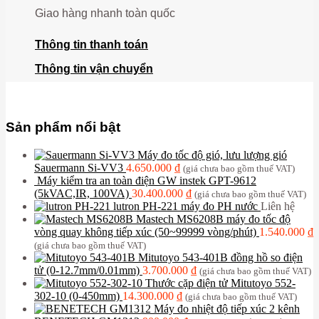
Giao hàng nhanh toàn quốc
Thông tin thanh toán
Thông tin vận chuyển
Sản phẩm nổi bật
Máy đo tốc độ gió, lưu lượng gió
Sauermann Si-VV3
4.650.000
₫
(giá chưa bao gồm thuế VAT)
Máy kiểm tra an toàn điện GW instek GPT-9612
(5kVAC,IR, 100VA)
30.400.000
₫
(giá chưa bao gồm thuế VAT)
lutron PH-221 máy đo PH nước
Liên hệ
Mastech MS6208B máy đo tốc độ
vòng quay không tiếp xúc (50~99999 vòng/phút)
1.540.000
₫
(giá chưa bao gồm thuế VAT)
Mitutoyo 543-401B đồng hồ so điện
tử (0-12.7mm/0.01mm)
3.700.000
₫
(giá chưa bao gồm thuế VAT)
Thước cặp điện tử Mitutoyo 552-
302-10 (0-450mm)
14.300.000
₫
(giá chưa bao gồm thuế VAT)
Máy đo nhiệt độ tiếp xúc 2 kênh