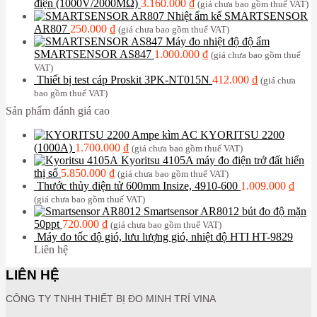
điện (1000V/2000MΩ)
3.160.000
₫
(giá chưa bao gồm thuế VAT)
Nhiệt ẩm kế SMARTSENSOR
AR807
250.000
₫
(giá chưa bao gồm thuế VAT)
Máy đo nhiệt độ độ ẩm
SMARTSENSOR AS847
1.000.000
₫
(giá chưa bao gồm thuế
VAT)
Thiết bị test cáp Proskit 3PK-NT015N
412.000
₫
(giá chưa
bao gồm thuế VAT)
Sản phẩm đánh giá cao
Ampe kìm AC KYORITSU 2200
(1000A)
1.700.000
₫
(giá chưa bao gồm thuế VAT)
Kyoritsu 4105A máy đo điện trở đất hiển
thị số
5.850.000
₫
(giá chưa bao gồm thuế VAT)
Thước thủy điện tử 600mm Insize, 4910-600
1.009.000
₫
(giá chưa bao gồm thuế VAT)
Smartsensor AR8012 bút đo độ mặn
50ppt
720.000
₫
(giá chưa bao gồm thuế VAT)
Máy đo tốc độ gió, lưu lượng gió, nhiệt độ HTI HT-9829
Liên hệ
LIÊN HỆ
CÔNG TY TNHH THIẾT BỊ ĐO MINH TRÍ VINA