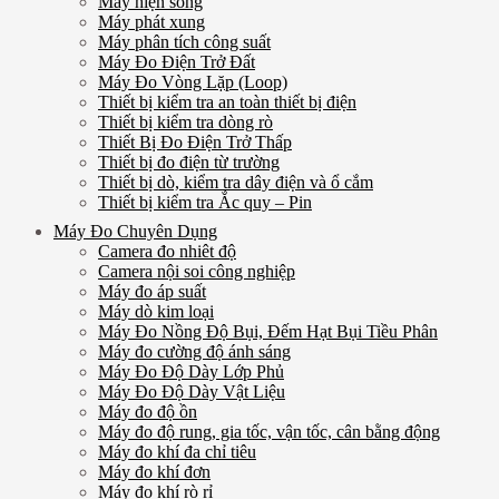
Máy hiện sóng
Máy phát xung
Máy phân tích công suất
Máy Đo Điện Trở Đất
Máy Đo Vòng Lặp (Loop)
Thiết bị kiểm tra an toàn thiết bị điện
Thiết bị kiểm tra dòng rò
Thiết Bị Đo Điện Trở Thấp
Thiết bị đo điện từ trường
Thiết bị dò, kiểm tra dây điện và ổ cắm
Thiết bị kiểm tra Ắc quy – Pin
Máy Đo Chuyên Dụng
Camera đo nhiêt độ
Camera nội soi công nghiệp
Máy đo áp suất
Máy dò kim loại
Máy Đo Nồng Độ Bụi, Đếm Hạt Bụi Tiều Phân
Máy đo cường độ ánh sáng
Máy Đo Độ Dày Lớp Phủ
Máy Đo Độ Dày Vật Liệu
Máy đo độ ồn
Máy đo độ rung, gia tốc, vận tốc, cân bằng động
Máy đo khí đa chỉ tiêu
Máy đo khí đơn
Máy đo khí rò rỉ