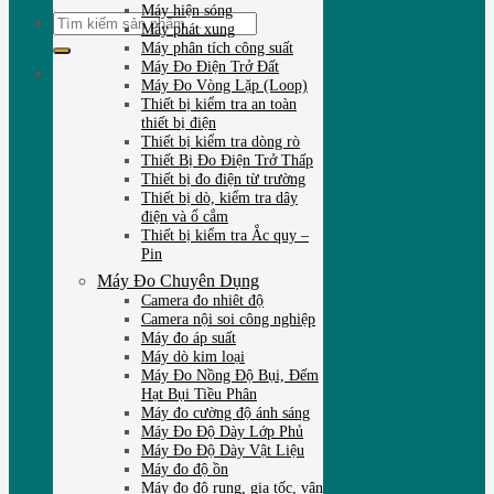
Máy hiện sóng
Tìm
Máy phát xung
kiếm:
Máy phân tích công suất
Máy Đo Điện Trở Đất
Máy Đo Vòng Lặp (Loop)
Thiết bị kiểm tra an toàn
thiết bị điện
Thiết bị kiểm tra dòng rò
Thiết Bị Đo Điện Trở Thấp
Thiết bị đo điện từ trường
Thiết bị dò, kiểm tra dây
điện và ổ cắm
Thiết bị kiểm tra Ắc quy –
Pin
Máy Đo Chuyên Dụng
Camera đo nhiêt độ
Camera nội soi công nghiệp
Máy đo áp suất
Máy dò kim loại
Máy Đo Nồng Độ Bụi, Đếm
Hạt Bụi Tiều Phân
Máy đo cường độ ánh sáng
Máy Đo Độ Dày Lớp Phủ
Máy Đo Độ Dày Vật Liệu
Máy đo độ ồn
Máy đo độ rung, gia tốc, vận