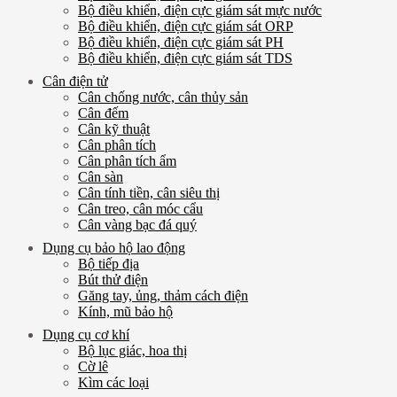
Bộ điều khiển, điện cực giám sát mực nước
Bộ điều khiển, điện cực giám sát ORP
Bộ điều khiển, điện cực giám sát PH
Bộ điều khiển, điện cực giám sát TDS
Cân điện tử
Cân chống nước, cân thủy sản
Cân đếm
Cân kỹ thuật
Cân phân tích
Cân phân tích ẩm
Cân sàn
Cân tính tiền, cân siêu thị
Cân treo, cân móc cẩu
Cân vàng bạc đá quý
Dụng cụ bảo hộ lao động
Bộ tiếp địa
Bút thử điện
Găng tay, ủng, thảm cách điện
Kính, mũ bảo hộ
Dụng cụ cơ khí
Bộ lục giác, hoa thị
Cờ lê
Kìm các loại