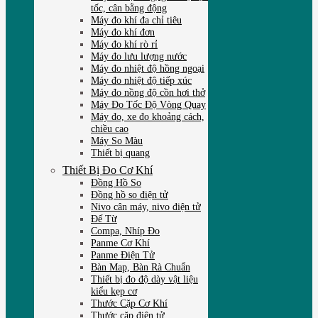
tốc, cân bằng động
Máy đo khí đa chỉ tiêu
Máy đo khí đơn
Máy đo khí rò rỉ
Máy đo lưu lượng nước
Máy đo nhiệt độ hồng ngoại
Máy đo nhiệt độ tiếp xúc
Máy đo nồng độ cồn hơi thở
Máy Đo Tốc Độ Vòng Quay
Máy đo, xe đo khoảng cách,
chiều cao
Máy So Màu
Thiết bị quang
Thiết Bị Đo Cơ Khí
Đồng Hồ So
Đồng hồ so điện tử
Nivo cân máy, nivo điện tử
Đế Từ
Compa, Nhíp Đo
Panme Cơ Khí
Panme Điện Tử
Bàn Map, Bàn Rà Chuẩn
Thiết bị đo độ dày vật liệu
kiểu kẹp cơ
Thước Cặp Cơ Khí
Thước cặp điện tử