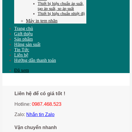
Thiết bị hiệu chuẩn áp suất,
tạo áp suất, so áp suất
Thiết bị hiệu chuẩn nhiệt độ
Máy in tem nhãn
Trang chủ
Giới thiệu
Sản phẩm
Hãng sản suất
Tin Tức
Liên hệ
Hướng dẫn thanh toán
Đã xem
Liên hệ để có giá tốt !
0987.468.523
Hotline:
Zalo:
Nhắn tin Zalo
Vận chuyển nhanh