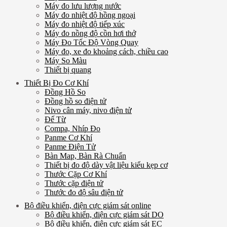
Máy đo lưu lượng nước
Máy đo nhiệt độ hồng ngoại
Máy đo nhiệt độ tiếp xúc
Máy đo nồng độ cồn hơi thở
Máy Đo Tốc Độ Vòng Quay
Máy đo, xe đo khoảng cách, chiều cao
Máy So Màu
Thiết bị quang
Thiết Bị Đo Cơ Khí
Đồng Hồ So
Đồng hồ so điện tử
Nivo cân máy, nivo điện tử
Đế Từ
Compa, Nhíp Đo
Panme Cơ Khí
Panme Điện Tử
Bàn Map, Bàn Rà Chuẩn
Thiết bị đo độ dày vật liệu kiểu kẹp cơ
Thước Cặp Cơ Khí
Thước cặp điện tử
Thước đo độ sâu điện tử
Bộ điều khiển, điện cực giám sát online
Bộ điều khiển, điện cực giám sát DO
Bộ điều khiển, điện cực giám sát EC