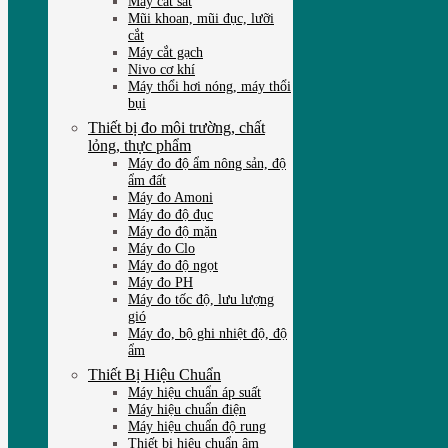
Máy cắt sắt
Mũi khoan, mũi đục, lưỡi
cắt
Máy cắt gạch
Nivo cơ khí
Máy thổi hơi nóng, máy thổi
bụi
Thiết bị đo môi trường, chất
lỏng, thực phẩm
Máy đo độ ẩm nông sản, độ
ẩm đất
Máy đo Amoni
Máy đo độ đục
Máy đo độ mặn
Máy đo Clo
Máy đo độ ngọt
Máy đo PH
Máy đo tốc độ, lưu lượng
gió
Máy đo, bộ ghi nhiệt độ, độ
ẩm
Thiết Bị Hiệu Chuẩn
Máy hiệu chuẩn áp suất
Máy hiệu chuẩn điện
Máy hiệu chuẩn độ rung
Thiết bị hiệu chuẩn âm