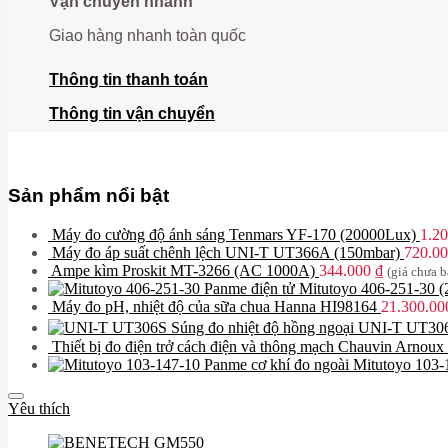
Vận chuyển nhanh
Giao hàng nhanh toàn quốc
Thông tin thanh toán
Thông tin vận chuyển
Sản phẩm nổi bật
Máy đo cường độ ánh sáng Tenmars YF-170 (20000Lux)
1.2
Máy đo áp suất chênh lệch UNI-T UT366A (150mbar)
720.0
Ampe kìm Proskit MT-3266 (AC 1000A)
344.000
₫
(giá chưa 
Panme điện tử Mitutoyo 406-251-30
Máy đo pH, nhiệt độ của sữa chua Hanna HI98164
21.300.0
Súng đo nhiệt độ hồng ngoại UNI-T UT3
Thiết bị đo điện trở cách điện và thông mạch Chauvin Arnou
Panme cơ khí đo ngoài Mitutoyo 10
Yêu thích