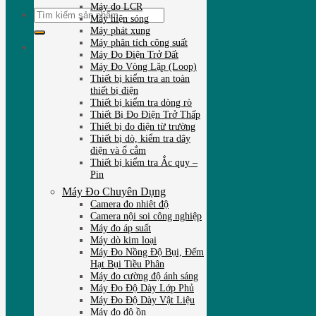
Máy đo LCR
Tìm
Máy hiện sóng
kiếm:
Máy phát xung
Máy phân tích công suất
Máy Đo Điện Trở Đất
Máy Đo Vòng Lặp (Loop)
Thiết bị kiểm tra an toàn
thiết bị điện
Thiết bị kiểm tra dòng rò
Thiết Bị Đo Điện Trở Thấp
Thiết bị đo điện từ trường
Thiết bị dò, kiểm tra dây
điện và ổ cắm
Thiết bị kiểm tra Ắc quy –
Pin
Máy Đo Chuyên Dụng
Camera đo nhiêt độ
Camera nội soi công nghiệp
Máy đo áp suất
Máy dò kim loại
Máy Đo Nồng Độ Bụi, Đếm
Hạt Bụi Tiều Phân
Máy đo cường độ ánh sáng
Máy Đo Độ Dày Lớp Phủ
Máy Đo Độ Dày Vật Liệu
Máy đo độ ồn