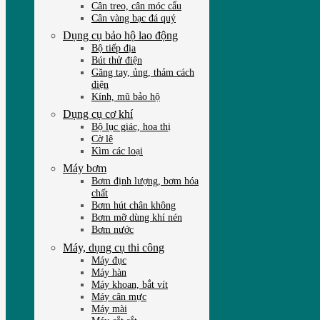
Cân treo, cân móc cẩu
Cân vàng bạc đá quý
Dụng cụ bảo hộ lao động
Bộ tiếp địa
Bút thử điện
Găng tay, ủng, thảm cách
điện
Kính, mũ bảo hộ
Dụng cụ cơ khí
Bộ lục giác, hoa thị
Cờ lê
Kìm các loại
Máy bơm
Bơm định lượng, bơm hóa
chất
Bơm hút chân không
Bơm mỡ dùng khí nén
Bơm nước
Máy, dụng cụ thi công
Máy đục
Máy hàn
Máy khoan, bắt vít
Máy cân mực
Máy mài