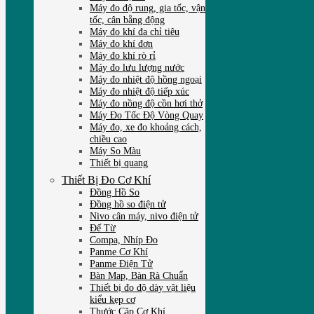
Máy đo độ rung, gia tốc, vận
tốc, cân bằng động
Máy đo khí đa chỉ tiêu
Máy đo khí đơn
Máy đo khí rò rỉ
Máy đo lưu lượng nước
Máy đo nhiệt độ hồng ngoại
Máy đo nhiệt độ tiếp xúc
Máy đo nồng độ cồn hơi thở
Máy Đo Tốc Độ Vòng Quay
Máy đo, xe đo khoảng cách,
chiều cao
Máy So Màu
Thiết bị quang
Thiết Bị Đo Cơ Khí
Đồng Hồ So
Đồng hồ so điện tử
Nivo cân máy, nivo điện tử
Đế Từ
Compa, Nhíp Đo
Panme Cơ Khí
Panme Điện Tử
Bàn Map, Bàn Rà Chuẩn
Thiết bị đo độ dày vật liệu
kiểu kẹp cơ
Thước Cặp Cơ Khí