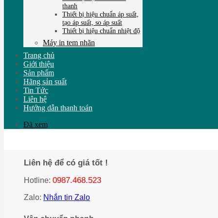
thanh
Thiết bị hiệu chuẩn áp suất,
tạo áp suất, so áp suất
Thiết bị hiệu chuẩn nhiệt độ
Máy in tem nhãn
Trang chủ
Giới thiệu
Sản phẩm
Hãng sản suất
Tin Tức
Liên hệ
Hướng dẫn thanh toán
Đã xem
Liên hệ để có giá tốt !
0987.468.523
Hotline:
Zalo:
Nhắn tin Zalo