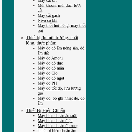
Máy cắt sắt
Mũi khoan, mũi đục, lưỡi
cắt
Máy cắt gạch
Nivo cơ khí
Máy thổi hơi nóng, máy thổi
bụi
Thiết bị đo môi trường, chất
lỏng, thực phẩm
Máy đo độ ẩm nông sản, độ
ẩm đất
Máy đo Amoni
Máy đo độ đục
Máy đo độ mặn
Máy đo Clo
Máy đo độ ngọt
Máy đo PH
Máy đo tốc độ, lưu lượng
gió
Máy đo, bộ ghi nhiệt độ, độ
ẩm
Thiết Bị Hiệu Chuẩn
Máy hiệu chuẩn áp suất
Máy hiệu chuẩn điện
Máy hiệu chuẩn độ rung
Thiết bị hiệu chuẩn âm