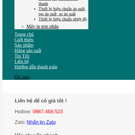
thanh
Thiết bị hiệu chuẩn áp suất,
tạo áp suất, so áp suất
Thiết bị hiệu chuẩn nhiệt độ
Máy in tem nhãn
Trang chủ
Giới thiệu
Sản phẩm
Hãng sản suất
Tin Tức
Liên hệ
Hướng dẫn thanh toán
Đã xem
Liên hệ để có giá tốt !
0987.468.523
Hotline:
Zalo:
Nhắn tin Zalo