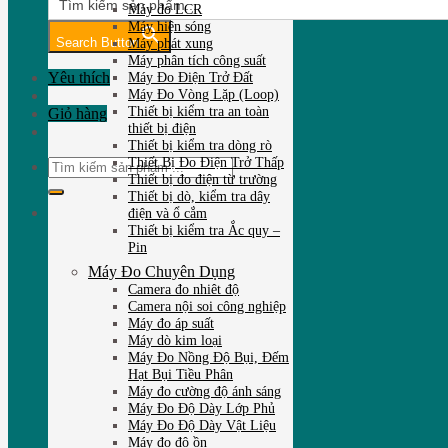
Máy đo LCR
Máy hiện sóng
Search Button
Máy phát xung
Máy phân tích công suất
Yêu thích
Máy Đo Điện Trở Đất
Máy Đo Vòng Lặp (Loop)
Thiết bị kiểm tra an toàn
Giỏ hàng
thiết bị điện
Thiết bị kiểm tra dòng rò
Thiết Bị Đo Điện Trở Thấp
Tìm
Thiết bị đo điện từ trường
kiếm:
Thiết bị dò, kiểm tra dây
điện và ổ cắm
Thiết bị kiểm tra Ắc quy –
Pin
Máy Đo Chuyên Dụng
Camera đo nhiêt độ
Camera nội soi công nghiệp
Máy đo áp suất
Máy dò kim loại
Máy Đo Nồng Độ Bụi, Đếm
Hạt Bụi Tiều Phân
Máy đo cường độ ánh sáng
Máy Đo Độ Dày Lớp Phủ
Máy Đo Độ Dày Vật Liệu
Máy đo độ ồn