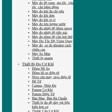
Máy đo độ rung, gia tốc, vận
tốc, cân bằng động
Máy đo khí đa chỉ tiêu
Máy đo khí đơn
Máy đo khí rò rỉ
Máy đo lưu lượng nước
Máy đo nhiệt độ hồng ngoại
Máy đo nhiệt độ tiếp xúc
Máy đo nồng độ cồn hơi thở
Máy Đo Tốc Độ Vòng Quay
Máy đo, xe đo khoảng cách,
chiều cao
Máy So Màu
Thiết bị quang
Thiết Bị Đo Cơ Khí
Đồng Hồ So
Đồng hồ so điện tử
Nivo cân máy, nivo điện tử
Đế Từ
Compa, Nhíp Đo
Panme Cơ Khí
Panme Điện Tử
Bàn Map, Bàn Rà Chuẩn
Thiết bị đo độ dày vật liệu
kiểu kẹp cơ
Thước Cặp Cơ Khí