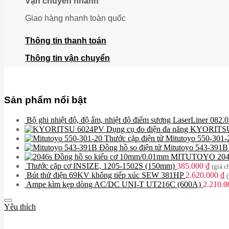
Vận chuyển nhanh
Giao hàng nhanh toàn quốc
Thông tin thanh toán
Thông tin vận chuyển
Sản phẩm nổi bật
Bộ ghi nhiệt độ, độ ẩm, nhiệt độ điểm sương LaserLiner 082.
Dụng cụ đo điện đa năng KYORITS
Thước cặp điện tử Mitutoyo 550-301
Đồng hồ so điện tử Mitutoyo 543-391B
Đồng hồ so kiểu cơ 10mm/0.01mm MITUTOYO 20
Thước cặp cơ INSIZE, 1205-1502S (150mm)
385.000
₫
(giá 
Bút thử điện 69KV không tiếp xúc SEW 381HP
2.620.000
₫
Ampe kìm kẹp dòng AC/DC UNI-T UT216C (600A)
2.210.
Yêu thích