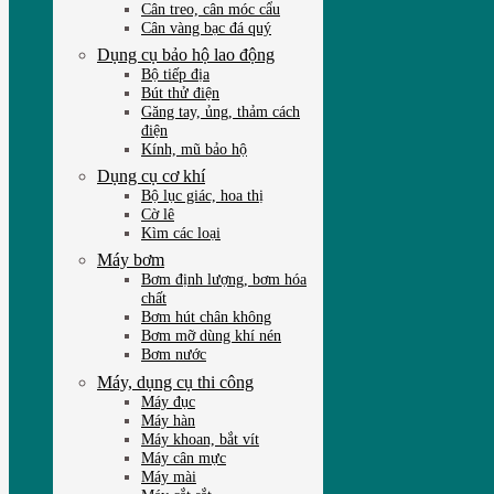
Cân treo, cân móc cẩu
Cân vàng bạc đá quý
Dụng cụ bảo hộ lao động
Bộ tiếp địa
Bút thử điện
Găng tay, ủng, thảm cách
điện
Kính, mũ bảo hộ
Dụng cụ cơ khí
Bộ lục giác, hoa thị
Cờ lê
Kìm các loại
Máy bơm
Bơm định lượng, bơm hóa
chất
Bơm hút chân không
Bơm mỡ dùng khí nén
Bơm nước
Máy, dụng cụ thi công
Máy đục
Máy hàn
Máy khoan, bắt vít
Máy cân mực
Máy mài