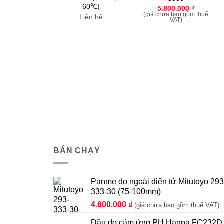
60℃)
5.800.000
₫
(giá chưa bao gồm thuế
Liên hệ
VAT)
BÁN CHẠY
Panme đo ngoài điện tử Mitutoyo 293
333-30 (75-100mm)
4.600.000
₫
(giá chưa bao gồm thuế VAT)
Đầu đo cảm ứng PH Hanna FC232D