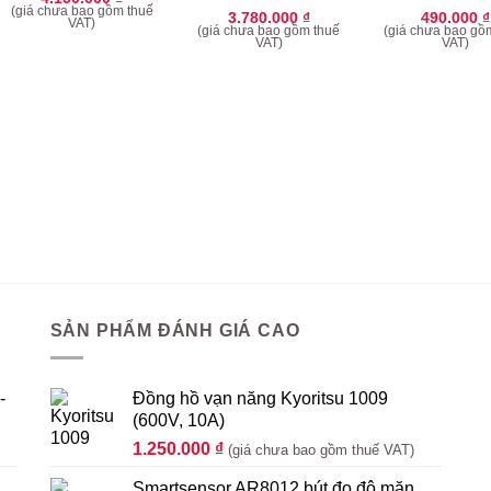
(giá chưa bao gồm thuế
3.780.000
₫
490.000
₫
VAT)
(giá chưa bao gồm thuế
(giá chưa bao gồ
VAT)
VAT)
SẢN PHẨM ĐÁNH GIÁ CAO
-
Đồng hồ vạn năng Kyoritsu 1009
(600V, 10A)
1.250.000
₫
(giá chưa bao gồm thuế VAT)
Smartsensor AR8012 bút đo độ mặn