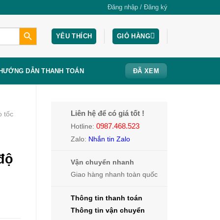
Đăng nhập / Đăng ký
SEARCH BUTTON
YÊU THÍCH
GIỎ HÀNG
HƯỚNG DẪN THANH TOÁN
ĐÃ XEM
Liên hệ để có giá tốt !
 tốc
0987.468.523
Hotline:
Zalo:
Nhắn tin Zalo
 độ
Vận chuyển nhanh
Giao hàng nhanh toàn quốc
Thông tin thanh toán
Thông tin vận chuyển