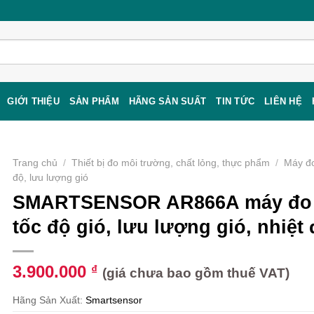
GIỚI THIỆU
SẢN PHẨM
HÃNG SẢN SUẤT
TIN TỨC
LIÊN HỆ
Trang chủ
/
Thiết bị đo môi trường, chất lỏng, thực phẩm
/
Máy đo
độ, lưu lượng gió
SMARTSENSOR AR866A máy đo
tốc độ gió, lưu lượng gió, nhiệt
3.900.000
₫
(giá chưa bao gồm thuế VAT)
Hãng Sản Xuất:
Smartsensor