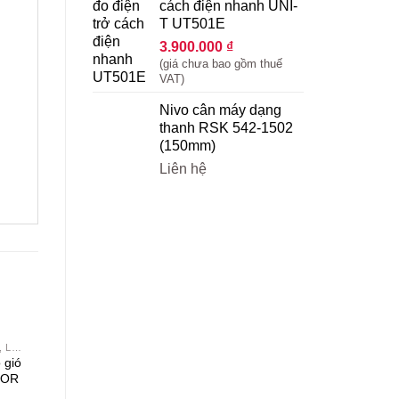
cách điện nhanh UNI-
T UT501E
3.900.000
₫
(giá chưa bao gồm thuế
VAT)
Nivo cân máy dạng
thanh RSK 542-1502
(150mm)
Liên hệ
MÁY ĐO TỐC ĐỘ, LƯU LƯỢNG GIÓ
Yêu
Yêu
Yêu
 gió
thích
thích
thích
SOR