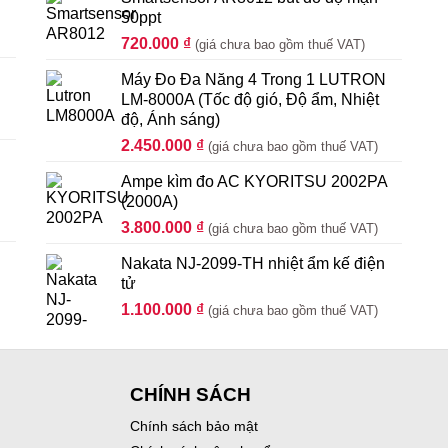
50ppt
720.000
₫
(giá chưa bao gồm thuế VAT)
Máy Đo Đa Năng 4 Trong 1 LUTRON
LM-8000A (Tốc độ gió, Độ ẩm, Nhiệt
độ, Ánh sáng)
2.450.000
₫
(giá chưa bao gồm thuế VAT)
Ampe kìm đo AC KYORITSU 2002PA
(2000A)
3.800.000
₫
(giá chưa bao gồm thuế VAT)
Nakata NJ-2099-TH nhiệt ẩm kế điện
tử
1.100.000
₫
(giá chưa bao gồm thuế VAT)
CHÍNH SÁCH
Chính sách bảo mật