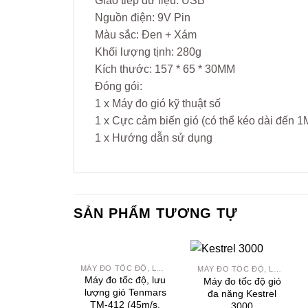
Giao tiếp dữ liệu: USB
Nguồn điện: 9V Pin
Màu sắc: Đen + Xám
Khối lượng tịnh: 280g
Kích thước: 157 * 65 * 30MM
Đóng gói:
1 x Máy đo gió kỹ thuật số
1 x Cực cảm biến gió (có thể kéo dài đến 1
1 x Hướng dẫn sử dụng
SẢN PHẨM TƯƠNG TỰ
+
+
MÁY ĐO TỐC ĐỘ, LƯU LƯỢNG GIÓ
MÁY ĐO TỐC ĐỘ, LƯU LƯỢNG GIÓ
Yêu
Yêu
Máy đo tốc độ, lưu
Máy đo tốc độ gió
thích
thích
lượng gió Tenmars
đa năng Kestrel
TM-412 (45m/s,
3000