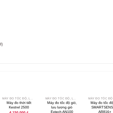
M)
+
+
+
MÁY ĐO TỐC ĐỘ, LƯU LƯỢNG GIÓ
MÁY ĐO TỐC ĐỘ, LƯU LƯỢNG GIÓ
Yêu
Yêu
Máy đo thời tiết
Máy đo tốc độ gió,
Máy đo tốc độ
thích
thích
Kestrel 2500
lưu lượng gió
SMARTSEN
Extech AN100
AR816+
4.150.000
₫