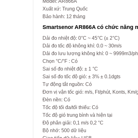
Model: AR866A
Xuất xứ: Trung Quốc
Bảo hành: 12 tháng
Smartsenor AR866A có chức năng máy
Dải đo nhiệt độ: 0°C ~ 45°C (± 2°C)
Dải đo tốc độ không khí: 0.0 ~ 30m/s
Dải đo lưu lượng không khí: 0 ~ 9999m3/ph
Chọn °C/°F : Có
Sai số đo nhiệt độ: ± 1 °C
Sai số đo tốc độ gió: ± 3% ± 0.1dgts
Tự động tắt nguồn: Có
Đơn vị vận tốc gió: m/s, Ft/phút, Konts, Km
Đèn nền: Có
Tốc độ tối đa/tối thiểu: Có
Tốc độ gió trung bình và hiện tại
Độ phân giải: 0,1 m/s 0,2 °C
Bộ nhớ: 500 dữ liệu