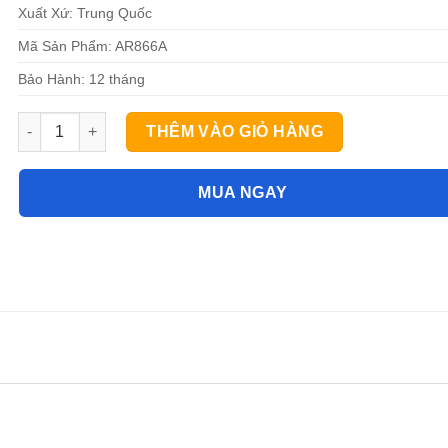
Xuất Xứ: Trung Quốc
Mã Sản Phẩm: AR866A
Bảo Hành: 12 tháng
SMARTSENSOR AR866A máy đo tốc độ gió, lưu lượng gió, nhiệ
THÊM VÀO GIỎ HÀNG
MUA NGAY