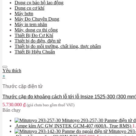
Dụng cụ bảo hộ lao động
Dụng cụ cơ khí
Máy bơm
Máy Đo Chuyên Dụng
Máy in tem nhãn
Máy, dụng cụ thi công
Thiết Bị Đo Cơ Khí
Thiêt bị đo điện, điện tử
Thiết bị đo môi trường, chất lỏng, thực phẩm
Thiết Bị Hiệu Chuẩn
Yêu thích
+
Thước cặp điện tử
Thước cặp đo khoảng cách lỗ tới lỗ Insize 1525-300 (300 mm
5.730.000
₫
(giá chưa bao gồm thuế VAT)
Bán chạy
Mitutoyo 293-257-30 Panme điện tử
Ampe kìm AC GW INSTEK GCM-407 (600A, True RMS)
1
Panme đo ngoài điện tử Mitutoyo 29