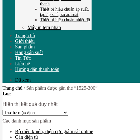
thanh
Thiết bị hiệu chuẩn áp suất,
tạo áp suất, so áp suất
Thiết bị hiệu chuẩn nhiệt độ
Máy in tem nhãn
Trang chủ
Giới thiệu
Sản phẩm
Hãng sản suất
Tin Tức
Liên hệ
Hướng dẫn thanh toán
Đã xem
Trang chủ
/
Sản phẩm được gắn thẻ “1525-300”
Lọc
Hiển thị kết quả duy nhất
Các danh mục sản phẩm
Bộ điều khiển, điện cực giám sát online
Cân điện tử