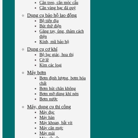
Cân treo, cân móc cẩu
Cân vàng bạc đá quý
Dụng cụ bảo hộ lao động
Bộ tiếp địa
Bút thử điện
Găng tay, ủng, thảm cách
điện
Kính, mũ bảo hộ
Dụng cụ cơ khí
Bộ lục giác, hoa thị
Cờ lê
Kìm các loại
Máy bơm
Bơm định lượng, bơm hóa
chất
Bơm hút chân không
Bơm mỡ dùng khí nén
Bơm nước
Máy, dụng cụ thi công
Máy đục
Máy hàn
Máy khoan, bắt vít
Máy cân mực
Máy mài