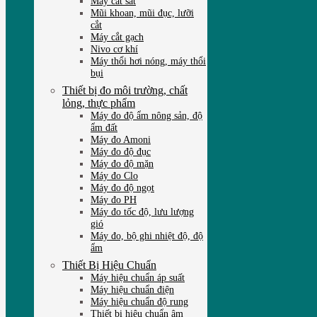
Máy cắt sắt
Mũi khoan, mũi đục, lưỡi
cắt
Máy cắt gạch
Nivo cơ khí
Máy thổi hơi nóng, máy thổi
bụi
Thiết bị đo môi trường, chất
lỏng, thực phẩm
Máy đo độ ẩm nông sản, độ
ẩm đất
Máy đo Amoni
Máy đo độ đục
Máy đo độ mặn
Máy đo Clo
Máy đo độ ngọt
Máy đo PH
Máy đo tốc độ, lưu lượng
gió
Máy đo, bộ ghi nhiệt độ, độ
ẩm
Thiết Bị Hiệu Chuẩn
Máy hiệu chuẩn áp suất
Máy hiệu chuẩn điện
Máy hiệu chuẩn độ rung
Thiết bị hiệu chuẩn âm