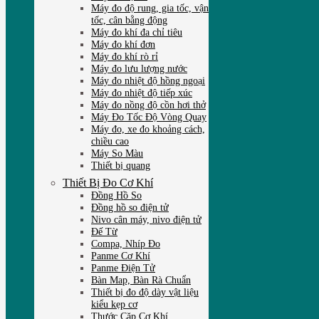
Máy đo độ rung, gia tốc, vận
tốc, cân bằng động
Máy đo khí đa chỉ tiêu
Máy đo khí đơn
Máy đo khí rò rỉ
Máy đo lưu lượng nước
Máy đo nhiệt độ hồng ngoại
Máy đo nhiệt độ tiếp xúc
Máy đo nồng độ cồn hơi thở
Máy Đo Tốc Độ Vòng Quay
Máy đo, xe đo khoảng cách,
chiều cao
Máy So Màu
Thiết bị quang
Thiết Bị Đo Cơ Khí
Đồng Hồ So
Đồng hồ so điện tử
Nivo cân máy, nivo điện tử
Đế Từ
Compa, Nhíp Đo
Panme Cơ Khí
Panme Điện Tử
Bàn Map, Bàn Rà Chuẩn
Thiết bị đo độ dày vật liệu
kiểu kẹp cơ
Thước Cặp Cơ Khí