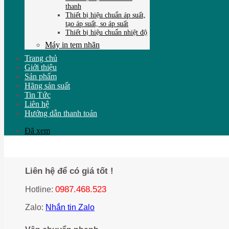
thanh
Thiết bị hiệu chuẩn áp suất,
tạo áp suất, so áp suất
Thiết bị hiệu chuẩn nhiệt độ
Máy in tem nhãn
Trang chủ
Giới thiệu
Sản phẩm
Hãng sản suất
Tin Tức
Liên hệ
Hướng dẫn thanh toán
Đã xem
Liên hệ để có giá tốt !
0987.468.523
Hotline:
Zalo:
Nhắn tin Zalo