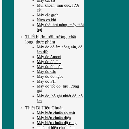
Máy cắt sắt
Mũi khoan, mũi đục, lưỡi
cắt
Máy cắt gạch
Nivo cơ khí
Máy thổi hơi nóng, máy thổi
bụi
Thiết bị đo môi trường, chất
lỏng, thực phẩm
Máy đo độ ẩm nông sản, độ
ẩm đất
Máy đo Amoni
Máy đo độ đục
Máy đo độ mặn
Máy đo Clo
Máy đo độ ngọt
Máy đo PH
Máy đo tốc độ, lưu lượng
gió
Máy đo, bộ ghi nhiệt độ, độ
ẩm
Thiết Bị Hiệu Chuẩn
Máy hiệu chuẩn áp suất
Máy hiệu chuẩn điện
Máy hiệu chuẩn độ rung
Thiết bị hiệu chuẩn âm