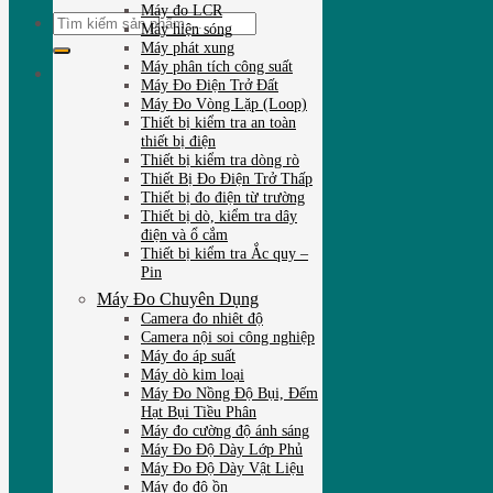
Máy đo LCR
Tìm
Máy hiện sóng
kiếm:
Máy phát xung
Máy phân tích công suất
Máy Đo Điện Trở Đất
Máy Đo Vòng Lặp (Loop)
Thiết bị kiểm tra an toàn
thiết bị điện
Thiết bị kiểm tra dòng rò
Thiết Bị Đo Điện Trở Thấp
Thiết bị đo điện từ trường
Thiết bị dò, kiểm tra dây
điện và ổ cắm
Thiết bị kiểm tra Ắc quy –
Pin
Máy Đo Chuyên Dụng
Camera đo nhiêt độ
Camera nội soi công nghiệp
Máy đo áp suất
Máy dò kim loại
Máy Đo Nồng Độ Bụi, Đếm
Hạt Bụi Tiều Phân
Máy đo cường độ ánh sáng
Máy Đo Độ Dày Lớp Phủ
Máy Đo Độ Dày Vật Liệu
Máy đo độ ồn