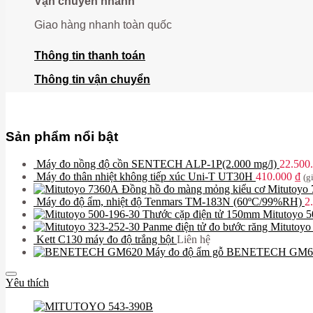
Vận chuyển nhanh
Giao hàng nhanh toàn quốc
Thông tin thanh toán
Thông tin vận chuyển
Sản phẩm nổi bật
Máy đo nồng độ cồn SENTECH ALP-1P(2.000 mg/l)
22.500
Máy đo thân nhiệt không tiếp xúc Uni-T UT30H
410.000
₫
(g
Đồng hồ đo màng mỏng kiểu cơ Mitutoyo
Máy đo độ ẩm, nhiệt độ Tenmars TM-183N (60ºC/99%RH)
2
Thước cặp điện tử 150mm Mitutoyo 5
Panme điện tử đo bước răng Mitutoy
Kett C130 máy đo độ trắng bột
Liên hệ
Máy đo độ ẩm gỗ BENETECH GM6
Yêu thích