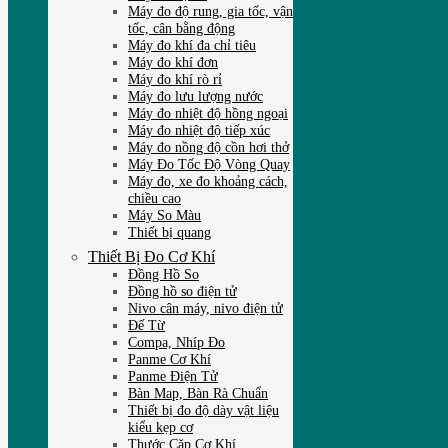
Máy đo độ rung, gia tốc, vận
tốc, cân bằng động
Máy đo khí đa chỉ tiêu
Máy đo khí đơn
Máy đo khí rò rỉ
Máy đo lưu lượng nước
Máy đo nhiệt độ hồng ngoại
Máy đo nhiệt độ tiếp xúc
Máy đo nồng độ cồn hơi thở
Máy Đo Tốc Độ Vòng Quay
Máy đo, xe đo khoảng cách,
chiều cao
Máy So Màu
Thiết bị quang
Thiết Bị Đo Cơ Khí
Đồng Hồ So
Đồng hồ so điện tử
Nivo cân máy, nivo điện tử
Đế Từ
Compa, Nhíp Đo
Panme Cơ Khí
Panme Điện Tử
Bàn Map, Bàn Rà Chuẩn
Thiết bị đo độ dày vật liệu
kiểu kẹp cơ
Thước Cặp Cơ Khí