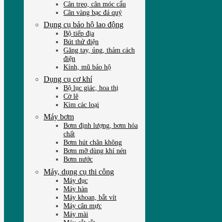
Cân treo, cân móc cẩu
Cân vàng bạc đá quý
Dụng cụ bảo hộ lao động
Bộ tiếp địa
Bút thử điện
Găng tay, ủng, thảm cách
điện
Kính, mũ bảo hộ
Dụng cụ cơ khí
Bộ lục giác, hoa thị
Cờ lê
Kìm các loại
Máy bơm
Bơm định lượng, bơm hóa
chất
Bơm hút chân không
Bơm mỡ dùng khí nén
Bơm nước
Máy, dụng cụ thi công
Máy đục
Máy hàn
Máy khoan, bắt vít
Máy cân mực
Máy mài