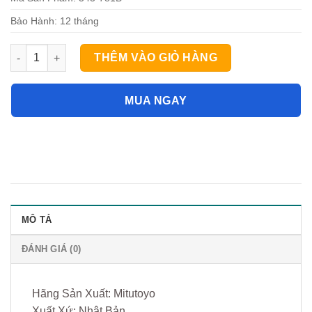
Bảo Hành: 12 tháng
Đồng hồ so điện tử Mitutoyo 543-781B (0-12.7mm/0.01mm) số 
THÊM VÀO GIỎ HÀNG
MUA NGAY
MÔ TẢ
ĐÁNH GIÁ (0)
Hãng Sản Xuất: Mitutoyo
Xuất Xứ: Nhật Bản