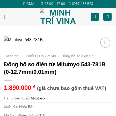
Skip
GMAIL
08:00 - 17:00
0987.468.523
to
content
Yêu
Trang chủ
/
Thiết Bị Đo Cơ Khí
/
Đồng hồ so điện tử
thích
Đồng hồ so điện tử Mitutoyo 543-781B
(0-12.7mm/0.01mm)
1.890.000
₫
(giá chưa bao gồm thuế VAT)
Hãng Sản Xuất:
Mitutoyo
Xuất Xứ: Nhật Bản
Mã Sản Phẩm: 543-781B