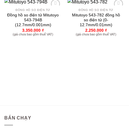
ĐỒNG HỒ SO ĐIỆN TỬ
ĐỒNG HỒ SO ĐIỆN TỬ
Yêu
Yêu
Đồng hồ so điện tử Mitutoyo
Mitutoyo 543-782 đồng hồ
thích
thích
543-794B
so điện tử (0-
(12.7mm/0.001mm)
12.7mm/0.01mm)
3.350.000
₫
2.250.000
₫
(giá chưa bao gồm thuế VAT)
(giá chưa bao gồm thuế VAT)
BÁN CHẠY