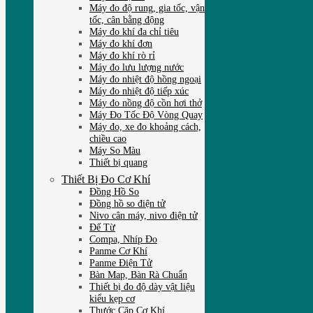
Máy đo độ rung, gia tốc, vận
tốc, cân bằng động
Máy đo khí đa chỉ tiêu
Máy đo khí đơn
Máy đo khí rò rỉ
Máy đo lưu lượng nước
Máy đo nhiệt độ hồng ngoại
Máy đo nhiệt độ tiếp xúc
Máy đo nồng độ cồn hơi thở
Máy Đo Tốc Độ Vòng Quay
Máy đo, xe đo khoảng cách,
chiều cao
Máy So Màu
Thiết bị quang
Thiết Bị Đo Cơ Khí
Đồng Hồ So
Đồng hồ so điện tử
Nivo cân máy, nivo điện tử
Đế Từ
Compa, Nhíp Đo
Panme Cơ Khí
Panme Điện Tử
Bàn Map, Bàn Rà Chuẩn
Thiết bị đo độ dày vật liệu
kiểu kẹp cơ
Thước Cặp Cơ Khí