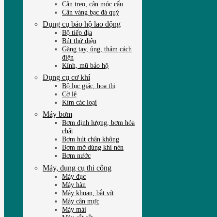
Cân treo, cân móc cẩu
Cân vàng bạc đá quý
Dụng cụ bảo hộ lao động
Bộ tiếp địa
Bút thử điện
Găng tay, ủng, thảm cách
điện
Kính, mũ bảo hộ
Dụng cụ cơ khí
Bộ lục giác, hoa thị
Cờ lê
Kìm các loại
Máy bơm
Bơm định lượng, bơm hóa
chất
Bơm hút chân không
Bơm mỡ dùng khí nén
Bơm nước
Máy, dụng cụ thi công
Máy đục
Máy hàn
Máy khoan, bắt vít
Máy cân mực
Máy mài