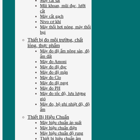
Máy cắt sắt
Mũi khoan, mũi đục, lưỡi
cắt
Máy cắt gạch
Nivo cơ khí
Máy thổi hơi nóng, máy thổi
bụi
Thiết bị đo môi trường, chất
lỏng, thực phẩm
Máy đo độ ẩm nông sản, độ
ẩm đất
Máy đo Amoni
Máy đo độ đục
Máy đo độ mặn
Máy đo Clo
Máy đo độ ngọt
Máy đo PH
Máy đo tốc độ, lưu lượng
gió
Máy đo, bộ ghi nhiệt độ, độ
ẩm
Thiết Bị Hiệu Chuẩn
Máy hiệu chuẩn áp suất
Máy hiệu chuẩn điện
Máy hiệu chuẩn độ rung
Thiết bị hiệu chuẩn âm