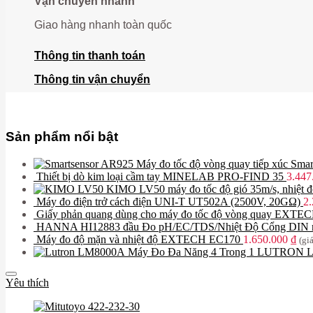
Vận chuyển nhanh
Giao hàng nhanh toàn quốc
Thông tin thanh toán
Thông tin vận chuyển
Sản phẩm nổi bật
Máy đo tốc độ vòng quay tiếp xúc Sma
Thiết bị dò kim loại cầm tay MINELAB PRO-FIND 35
3.447
KIMO LV50 máy đo tốc độ gió 35m/s, nhiệt đ
Máy đo điện trở cách điện UNI-T UT502A (2500V, 20GΩ)
2
Giấy phản quang dùng cho máy đo tốc độ vòng quay EXTE
HANNA HI12883 đầu Đo pH/EC/TDS/Nhiệt Độ Cổng DIN 
Máy đo độ mặn và nhiệt độ EXTECH EC170
1.650.000
₫
(gi
Máy Đo Đa Năng 4 Trong 1 LUTRON LM-
Yêu thích