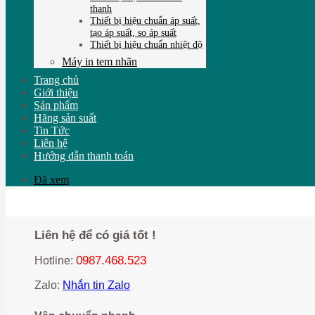
thanh
Thiết bị hiệu chuẩn áp suất,
tạo áp suất, so áp suất
Thiết bị hiệu chuẩn nhiệt độ
Máy in tem nhãn
Trang chủ
Giới thiệu
Sản phẩm
Hãng sản suất
Tin Tức
Liên hệ
Hướng dẫn thanh toán
Đã xem
Liên hệ để có giá tốt !
0987.468.523
Hotline:
Zalo:
Nhắn tin Zalo