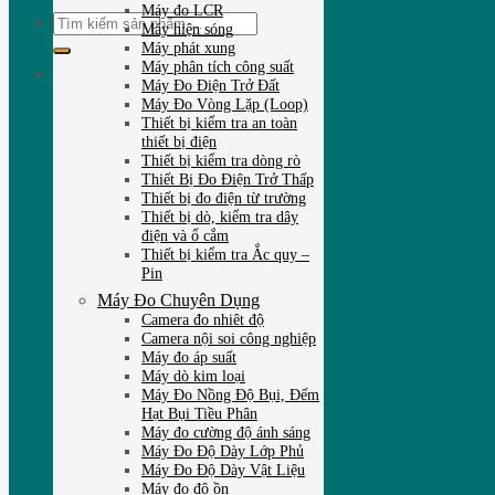
Máy đo LCR
Tìm
Máy hiện sóng
kiếm:
Máy phát xung
Máy phân tích công suất
Máy Đo Điện Trở Đất
Máy Đo Vòng Lặp (Loop)
Thiết bị kiểm tra an toàn
thiết bị điện
Thiết bị kiểm tra dòng rò
Thiết Bị Đo Điện Trở Thấp
Thiết bị đo điện từ trường
Thiết bị dò, kiểm tra dây
điện và ổ cắm
Thiết bị kiểm tra Ắc quy –
Pin
Máy Đo Chuyên Dụng
Camera đo nhiêt độ
Camera nội soi công nghiệp
Máy đo áp suất
Máy dò kim loại
Máy Đo Nồng Độ Bụi, Đếm
Hạt Bụi Tiều Phân
Máy đo cường độ ánh sáng
Máy Đo Độ Dày Lớp Phủ
Máy Đo Độ Dày Vật Liệu
Máy đo độ ồn